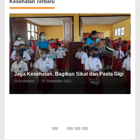
Kesehatan Terbaru
P
a
Jaga Kesehatan, Bagikan Sikat dan Pasta Gigi
A
Di Kesehatan
|
25 September 2021
Di