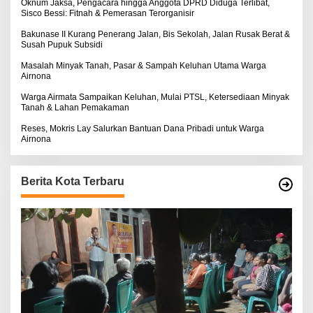
:
Oknum Jaksa, Pengacara hingga Anggota DPRD Diduga Terlibat,
Sisco Bessi: Fitnah & Pemerasan Terorganisir
Bakunase II Kurang Penerang Jalan, Bis Sekolah, Jalan Rusak Berat &
Susah Pupuk Subsidi
Masalah Minyak Tanah, Pasar & Sampah Keluhan Utama Warga
Airnona
Warga Airmata Sampaikan Keluhan, Mulai PTSL, Ketersediaan Minyak
Tanah & Lahan Pemakaman
Reses, Mokris Lay Salurkan Bantuan Dana Pribadi untuk Warga
Airnona
Berita Kota Terbaru