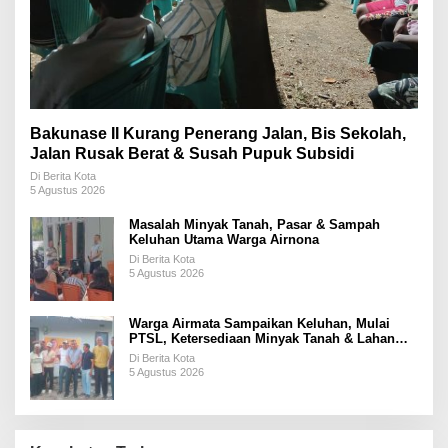
Bakunase II Kurang Penerang Jalan, Bis Sekolah,
Jalan Rusak Berat & Susah Pupuk Subsidi
Di Berita Kota
5 Agustus 2026
Masalah Minyak Tanah, Pasar & Sampah
Keluhan Utama Warga Airnona
Di Berita Kota
5 Agustus 2026
Warga Airmata Sampaikan Keluhan, Mulai
PTSL, Ketersediaan Minyak Tanah & Lahan
Pemakaman
Di Berita Kota
5 Agustus 2026