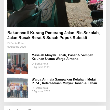
Bakunase II Kurang Penerang Jalan, Bis Sekolah,
Jalan Rusak Berat & Susah Pupuk Subsidi
Di Berita Kota
5 Agustus 2026
Masalah Minyak Tanah, Pasar & Sampah
Keluhan Utama Warga Airnona
Di Berita Kota
5 Agustus 2026
Warga Airmata Sampaikan Keluhan, Mulai
PTSL, Ketersediaan Minyak Tanah & Lahan
Pemakaman
Di Berita Kota
5 Agustus 2026