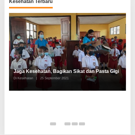
Kesehatan Terbaru
P
a
Jaga Kesehatan, Bagikan Sikat dan Pasta Gigi
A
Di Kesehatan
|
25 September 2021
Di