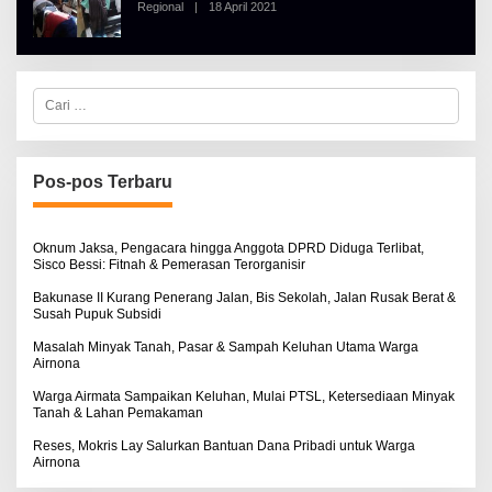
Regional
|
18 April 2021
O
R
L
T
E
K
H
I
A
N
L
O
C
B
S
a
E
E
r
R
i
T
u
K
I
n
Pos-pos Terbaru
N
t
O
u
S
k
E
:
Oknum Jaksa, Pengacara hingga Anggota DPRD Diduga Terlibat,
Sisco Bessi: Fitnah & Pemerasan Terorganisir
Bakunase II Kurang Penerang Jalan, Bis Sekolah, Jalan Rusak Berat &
Susah Pupuk Subsidi
Masalah Minyak Tanah, Pasar & Sampah Keluhan Utama Warga
Airnona
Warga Airmata Sampaikan Keluhan, Mulai PTSL, Ketersediaan Minyak
Tanah & Lahan Pemakaman
Reses, Mokris Lay Salurkan Bantuan Dana Pribadi untuk Warga
Airnona