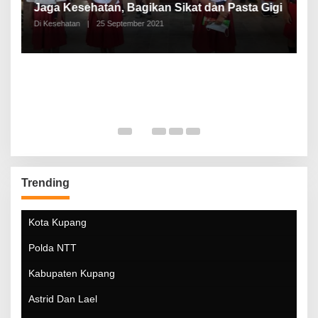
a
Jaga Kesehatan, Bagikan Sikat dan Pasta Gigi
A
Di Kesehatan
|
25 September 2021
Di
Trending
Kota Kupang
Polda NTT
Kabupaten Kupang
Astrid Dan Lael