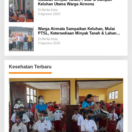
Keluhan Utama Warga Airnona
Di Berita Kota
5 Agustus 2026
Warga Airmata Sampaikan Keluhan, Mulai
PTSL, Ketersediaan Minyak Tanah & Lahan
Pemakaman
Di Berita Kota
5 Agustus 2026
Kesehatan Terbaru
P