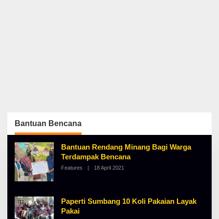
Bantuan Bencana
Bantuan Rendang Minang Bagi Warga
Terdampak Bencana
Features
|
18 April 2021
O
L
E
H
A
Paperti Sumbang 10 Koli Pakaian Layak
L
B
Pakai
E