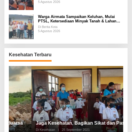
5 Agustus 2026
Warga Airmata Sampaikan Keluhan, Mulai
PTSL, Ketersediaan Minyak Tanah & Lahan
Pemakaman
Di Berita Kota
5 Agustus 2026
Kesehatan Terbaru
P
a
Jaga Kesehatan, Bagikan Sikat dan Pasta Gigi
A
Di Kesehatan
|
25 September 2021
Di