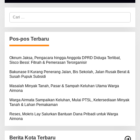
H
A
L
C
B
a
E
r
R
i
T
u
K
I
n
Pos-pos Terbaru
N
t
O
u
S
k
E
:
Oknum Jaksa, Pengacara hingga Anggota DPRD Diduga Terlibat,
Sisco Bessi: Fitnah & Pemerasan Terorganisir
Bakunase II Kurang Penerang Jalan, Bis Sekolah, Jalan Rusak Berat &
Susah Pupuk Subsidi
Masalah Minyak Tanah, Pasar & Sampah Keluhan Utama Warga
Airnona
Warga Airmata Sampaikan Keluhan, Mulai PTSL, Ketersediaan Minyak
Tanah & Lahan Pemakaman
Reses, Mokris Lay Salurkan Bantuan Dana Pribadi untuk Warga
Airnona
Berita Kota Terbaru