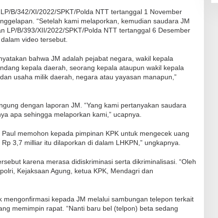
si LP/B/342/XI/2022/SPKT/Polda NTT tertanggal 1 November
penggelapan. “Setelah kami melaporkan, kemudian saudara JM
n LP/B/393/XII/2022/SPKT/Polda NTT tertanggal 6 Desember
dalam video tersebut.
enyatakan bahwa JM adalah pejabat negara, wakil kepala
ndang kepala daerah, seorang kepala ataupun wakil kepala
adan usaha milik daerah, negara atau yayasan manapun,”
ingung dengan laporan JM. “Yang kami pertanyakan saudara
nya apa sehingga melaporkan kami,” ucapnya.
ebut Paul memohon kepada pimpinan KPK untuk mengecek uang
 Rp 3,7 milliar itu dilaporkan di dalam LHKPN,” ungkapnya.
sebut karena merasa didiskriminasi serta dikriminalisasi. “Oleh
polri, Kejaksaan Agung, ketua KPK, Mendagri dan
ak mengonfirmasi kepada JM melalui sambungan telepon terkait
ang memimpin rapat. “Nanti baru bel (telpon) beta sedang