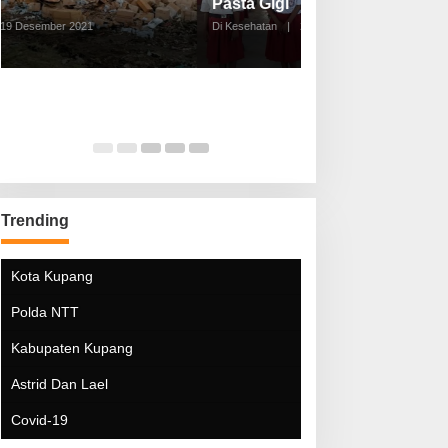
Pasta Gigi
Lebaran Lebih 
Di Kesehatan
|
25 September 2021
Di Kesehatan
|
5 Mei 20
Trending
Kota Kupang
Polda NTT
Kabupaten Kupang
Astrid Dan Lael
Covid-19