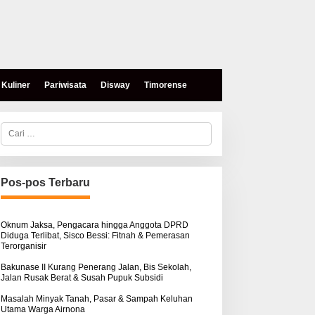
Kuliner
Pariwisata
Disway
Timorense
C
a
r
i
u
n
Pos-pos Terbaru
t
u
k
:
Oknum Jaksa, Pengacara hingga Anggota DPRD
Diduga Terlibat, Sisco Bessi: Fitnah & Pemerasan
Terorganisir
Bakunase II Kurang Penerang Jalan, Bis Sekolah,
Jalan Rusak Berat & Susah Pupuk Subsidi
Masalah Minyak Tanah, Pasar & Sampah Keluhan
Utama Warga Airnona