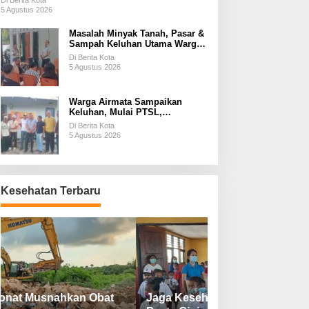
Di Berita Kota
5 Agustus 2026
Masalah Minyak Tanah, Pasar &
Sampah Keluhan Utama Warga
Airnona
Di Berita Kota
5 Agustus 2026
Warga Airmata Sampaikan
Keluhan, Mulai PTSL,
Ketersediaan Minyak Tanah &
Di Berita Kota
Lahan Pemakaman
5 Agustus 2026
Kesehatan Terbaru
Jaga Kesehatan, Bagikan Sikat dan
Perketat Protoko