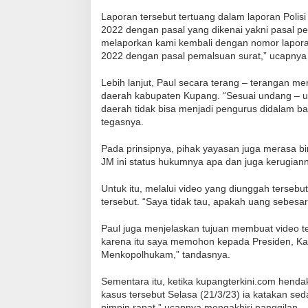
Laporan tersebut tertuang dalam laporan Poli
2022 dengan pasal yang dikenai yakni pasal 
melaporkan kami kembali dengan nomor lapora
2022 dengan pasal pemalsuan surat,” ucapnya 
Lebih lanjut, Paul secara terang – terangan m
daerah kabupaten Kupang. “Sesuai undang – u
daerah tidak bisa menjadi pengurus didalam b
tegasnya.
Pada prinsipnya, pihak yayasan juga merasa b
JM ini status hukumnya apa dan juga kerugian
Untuk itu, melalui video yang diunggah ters
tersebut. “Saya tidak tau, apakah uang sebesar
Paul juga menjelaskan tujuan membuat video ter
karena itu saya memohon kepada Presiden, Ka
Menkopolhukam,” tandasnya.
Sementara itu, ketika kupangterkini.com hend
kasus tersebut Selasa (21/3/23) ia katakan sed
pimpin rapat,” ucapnya mengakhiri panggilan.