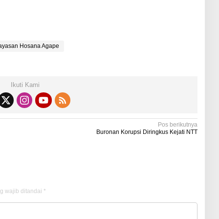
ayasan Hosana Agape
Ikuti Kami
Pos berikutnya
Buronan Korupsi Diringkus Kejati NTT
g wajib ditandai
*