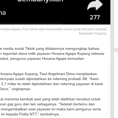
Kadaluarsa
Di Kesehatan
|
19 Desember 2021
 Hosana Agape, Paul Dima saat menjelaskan kasus yang menyeret pejabat
kabupaten Kupang
ke media sosial Tiktok yang didalamnya mengungkap bahwa
n sejumlah dana milik yayasan Hosana Agape Kupang sebesar
ersebut, pengurus yayasan Hosana Agape kemudian
 Hosana Agape Kupang, Paul Angelmart Dima menjelaskan
ernyata sudah dipindahkan ke rekening probadi JM. “Kami
3,7 miliar itu telah dipindahkan dari rekening yayasan di bank
Tarus,” ungkapnya.
k meminta kembali aset yang telah dialihkan tersebut untuk
an gaji guru dan lain sebagainya. “Setelah bertemu dan
mau mengembalikan aset yayasan ini maka kami pengurus serta
 ini kepada Polda NTT,” tambahnya.