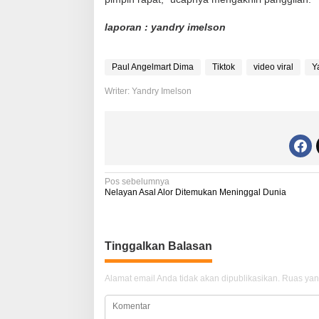
laporan : yandry imelson
Paul Angelmart Dima
Tiktok
video viral
Y
Writer: Yandry Imelson
N
Pos sebelumnya
Nelayan Asal Alor Ditemukan Meninggal Dunia
a
v
i
Tinggalkan Balasan
g
Alamat email Anda tidak akan dipublikasikan.
Ruas yan
a
s