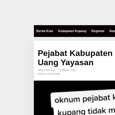
Berita Kota
Kabupaten Kupang
Regional
Nas
Pejabat Kabupaten
Uang Yayasan
Albert Kin Ose
21 Maret 2023
Hukum & Kriminal