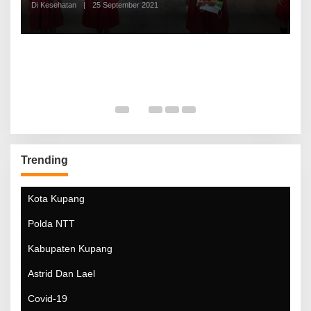
Di Kesehatan
|
25 September 2021
Di
Trending
Kota Kupang
Polda NTT
Kabupaten Kupang
Astrid Dan Lael
Covid-19