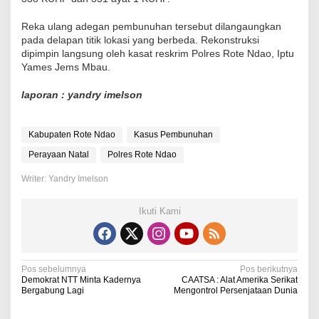
Reka ulang adegan pembunuhan tersebut dilangaungkan
pada delapan titik lokasi yang berbeda. Rekonstruksi
dipimpin langsung oleh kasat reskrim Polres Rote Ndao, Iptu
Yames Jems Mbau.
laporan : yandry imelson
Kabupaten Rote Ndao
Kasus Pembunuhan
Perayaan Natal
Polres Rote Ndao
Writer: Yandry Imelson
Ikuti Kami
N
Pos sebelumnya
Pos berikutnya
Demokrat NTT Minta Kadernya
CAATSA : Alat Amerika Serikat
a
Bergabung Lagi
Mengontrol Persenjataan Dunia
v