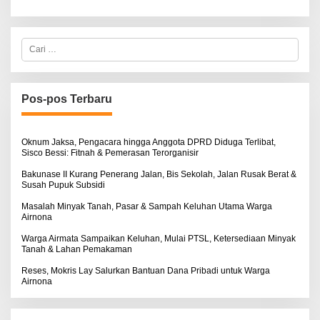
C
a
r
i
u
n
Pos-pos Terbaru
t
u
k
:
Oknum Jaksa, Pengacara hingga Anggota DPRD Diduga Terlibat,
Sisco Bessi: Fitnah & Pemerasan Terorganisir
Bakunase II Kurang Penerang Jalan, Bis Sekolah, Jalan Rusak Berat &
Susah Pupuk Subsidi
Masalah Minyak Tanah, Pasar & Sampah Keluhan Utama Warga
Airnona
Warga Airmata Sampaikan Keluhan, Mulai PTSL, Ketersediaan Minyak
Tanah & Lahan Pemakaman
Reses, Mokris Lay Salurkan Bantuan Dana Pribadi untuk Warga
Airnona