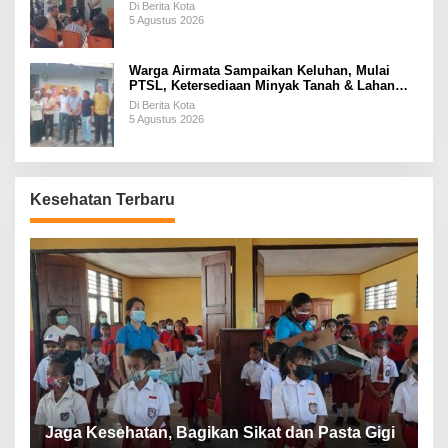
Di Berita Kota
5 Agustus 2026
Warga Airmata Sampaikan Keluhan, Mulai
PTSL, Ketersediaan Minyak Tanah & Lahan
Pemakaman
Di Berita Kota
5 Agustus 2026
Kesehatan Terbaru
P
a
Jaga Kesehatan, Bagikan Sikat dan Pasta Gigi
A