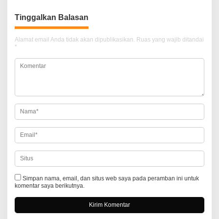
i
Tinggalkan Balasan
g
a
Alamat email Anda tidak akan dipublikasikan.
Ruas yang wajib ditandai
*
s
i
p
o
s
Simpan nama, email, dan situs web saya pada peramban ini untuk
komentar saya berikutnya.