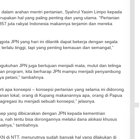
 dalam arahan mentri pertanian, Syahrul Yasim Limpo kepada
upakan hal yang paling penting dan yang utama. “Pertanian
 357 juta rakyat Indonesia makannya terjamin dan mereka
RSUD Naibonat Musnahkan Obat
ota JPN yang hari ini dilantik dapat bekerja dengan segala
Kadaluarsa
i terlalu tinggi, tapi yang penting kemauan dan semangat,”
Di Kesehatan
|
19 Desember 2021
engukuhan JPN juga bertujuan menjadi mata, mulut dan telinga
 dan program, kita berharap JPN mampu menjadi penyambung
ya petani,” tambahnya.
apa konsepsi – konsepsi pertanian yang selama ini didorong.
akanan lokal, orang di Kupang makanannya apa, orang di Papua
gregasi itu menjadi sebuah konsepsi,” jelasnya.
nsep yang dibicarakan dengan JPN kepada kementrian
pa, nah tentu bisa dorongannya melalui dana alokasi khusus
walnya,” tambahnya.
 JKN di NTT, menurutnya sudah banyak hal yang dilakukan di