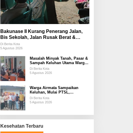
Bakunase II Kurang Penerang Jalan,
Bis Sekolah, Jalan Rusak Berat &
Susah Pupuk Subsidi
Di Berita Kota
5 Agustus 2026
Masalah Minyak Tanah, Pasar &
Sampah Keluhan Utama Warga
Airnona
Di Berita Kota
5 Agustus 2026
Warga Airmata Sampaikan
Keluhan, Mulai PTSL,
Ketersediaan Minyak Tanah &
Di Berita Kota
Lahan Pemakaman
5 Agustus 2026
Kesehatan Terbaru