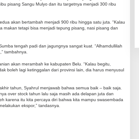
ribu pisang Sangu Mulyo dan itu targetnya menjadi 300 ribu
kedua akan bertambah menjadi 900 ribu hingga satu juta. “Kalau
kita makan tetapi bisa menjadi tepung pisang, nasi pisang dan
umba tengah padi dan jagungnya sangat kuat. “Alhamdullilah
a,” tambahnya.
anian akan merambah ke kabupaten Belu. “Kalau begitu,
idak boleh lagi ketinggalan dari provinsi lain, dia harus menyusul
g akhir tahun, Syahrul menjawab bahwa semua baik – baik saja.
a over stock tahun lalu saja masih ada delapan juta dan
oleh karena itu kita percaya diri bahwa kita mampu swasembada
melakukan ekspor,” tandasnya.