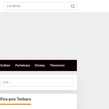
Kuliner
Pariwisata
Disway
Timorense
C
a
r
i
u
n
Pos-pos Terbaru
t
u