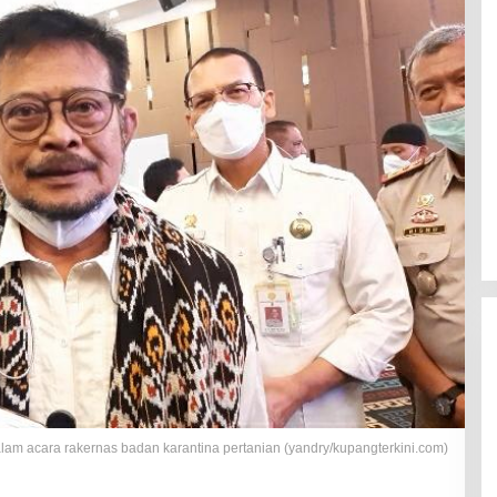
alam acara rakernas badan karantina pertanian (yandry/kupangterkini.com)