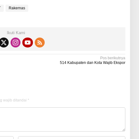
T
Rakernas
Ikuti Kami
Pos berikutnya
514 Kabupaten dan Kota Wajib Ekspor
g wajib ditandai
*