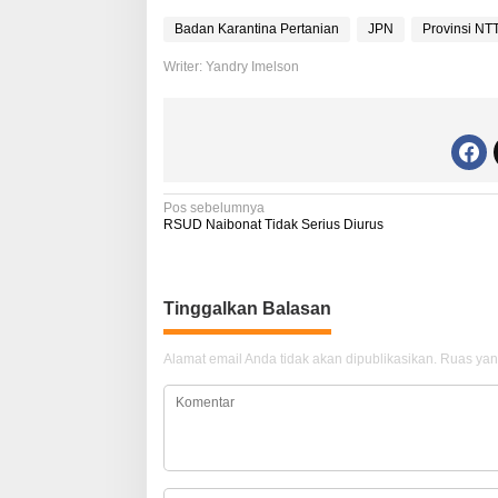
Badan Karantina Pertanian
JPN
Provinsi NT
Writer: Yandry Imelson
N
Pos sebelumnya
RSUD Naibonat Tidak Serius Diurus
a
v
i
Tinggalkan Balasan
g
Alamat email Anda tidak akan dipublikasikan.
Ruas yan
a
s
i
p
o