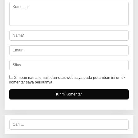
i
p
o
s
Simpan nama, email, dan situs web saya pada peramban ini untuk
komentar saya berikutnya.
C
a
r
i