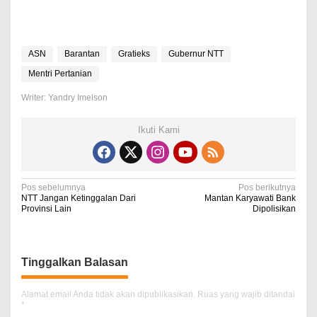
ASN
Barantan
Gratieks
Gubernur NTT
Mentri Pertanian
Writer: Yandry Imelson
Ikuti Kami
N
Pos sebelumnya
Pos berikutnya
NTT Jangan Ketinggalan Dari
Mantan Karyawati Bank
a
Provinsi Lain
Dipolisikan
v
i
Tinggalkan Balasan
g
a
Alamat email Anda tidak akan dipublikasikan.
Ruas yang wajib ditandai
*
s