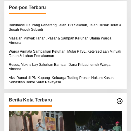
u
n
Pos-pos Terbaru
t
u
k
:
Bakunase II Kurang Penerang Jalan, Bis Sekolah, Jalan Rusak Berat &
Susah Pupuk Subsidi
Masalah Minyak Tanah, Pasar & Sampah Keluhan Utama Warga
Airnona
Warga Airmata Sampaikan Keluhan, Mulai PTSL, Ketersediaan Minyak
Tanah & Lahan Pemakaman
Reses, Mokris Lay Salurkan Bantuan Dana Pribadi untuk Warga
Airnona
Aksi Damai di PN Kupang: Keluarga Tuding Proses Hukum Kasus
Sebastian Bokol Sarat Rekayasa
Berita Kota Terbaru