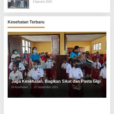
5 Agustus 2026
Kesehatan Terbaru
P
a
Jaga Kesehatan, Bagikan Sikat dan Pasta Gigi
A
Di Kesehatan
|
25 September 2021
Di