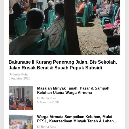
Bakunase II Kurang Penerang Jalan, Bis Sekolah,
Jalan Rusak Berat & Susah Pupuk Subsidi
Di Berita Kota
5 Agustus 2026
Masalah Minyak Tanah, Pasar & Sampah
Keluhan Utama Warga Airnona
Di Berita Kota
5 Agustus 2026
Warga Airmata Sampaikan Keluhan, Mulai
PTSL, Ketersediaan Minyak Tanah & Lahan
Pemakaman
Di Berita Kota