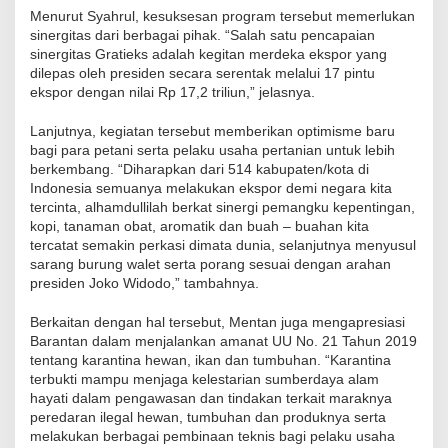
Menurut Syahrul, kesuksesan program tersebut memerlukan
sinergitas dari berbagai pihak. “Salah satu pencapaian
sinergitas Gratieks adalah kegitan merdeka ekspor yang
dilepas oleh presiden secara serentak melalui 17 pintu
ekspor dengan nilai Rp 17,2 triliun,” jelasnya.
Lanjutnya, kegiatan tersebut memberikan optimisme baru
bagi para petani serta pelaku usaha pertanian untuk lebih
berkembang. “Diharapkan dari 514 kabupaten/kota di
Indonesia semuanya melakukan ekspor demi negara kita
tercinta, alhamdullilah berkat sinergi pemangku kepentingan,
kopi, tanaman obat, aromatik dan buah – buahan kita
tercatat semakin perkasi dimata dunia, selanjutnya menyusul
sarang burung walet serta porang sesuai dengan arahan
presiden Joko Widodo,” tambahnya.
Berkaitan dengan hal tersebut, Mentan juga mengapresiasi
Barantan dalam menjalankan amanat UU No. 21 Tahun 2019
tentang karantina hewan, ikan dan tumbuhan. “Karantina
terbukti mampu menjaga kelestarian sumberdaya alam
hayati dalam pengawasan dan tindakan terkait maraknya
peredaran ilegal hewan, tumbuhan dan produknya serta
melakukan berbagai pembinaan teknis bagi pelaku usaha