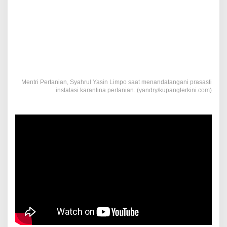
Mentri Pertanian, Syahrul Yasin Limpo saat menandatangani prasasti
instalasi karantina pertanian. (yandry/kupangterkini.com)