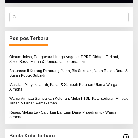
H
A
L
C
B
a
E
r
R
i
T
u
K
I
n
Pos-pos Terbaru
N
t
O
u
S
k
E
:
Oknum Jaksa, Pengacara hingga Anggota DPRD Diduga Terlibat,
Sisco Bessi: Fitnah & Pemerasan Terorganisir
Bakunase II Kurang Penerang Jalan, Bis Sekolah, Jalan Rusak Berat &
Susah Pupuk Subsidi
Masalah Minyak Tanah, Pasar & Sampah Keluhan Utama Warga
Airnona
Warga Airmata Sampaikan Keluhan, Mulai PTSL, Ketersediaan Minyak
Tanah & Lahan Pemakaman
Reses, Mokris Lay Salurkan Bantuan Dana Pribadi untuk Warga
Airnona
Berita Kota Terbaru