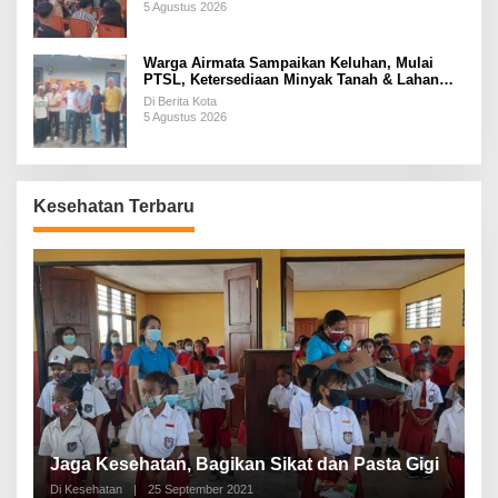
5 Agustus 2026
Warga Airmata Sampaikan Keluhan, Mulai
PTSL, Ketersediaan Minyak Tanah & Lahan
Pemakaman
Di Berita Kota
5 Agustus 2026
Kesehatan Terbaru
P
a
Jaga Kesehatan, Bagikan Sikat dan Pasta Gigi
A
Di Kesehatan
|
25 September 2021
Di