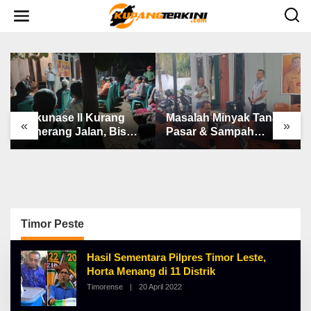
L
e
w
a
t
i
k
e
k
o
n
Bakunase II Kurang
Masalah Minyak Tanah,
t
«
»
e
Penerang Jalan, Bis
Pasar & Sampah
n
Sekolah, Jalan Rusak
Keluhan Utama Warga
Berat & Susah Pupuk
Airnona
Subsidi
Timor Peste
Hasil Sementara Pilpres Timor Leste,
Horta Menang di 11 Distrik
Timorense
|
20 April 2022
O
L
E