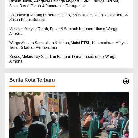
:
Oknum Jaksa, Pengacara hingga Anggota DPRD Diduga Terlibat,
Sisco Bessi: Fitnah & Pemerasan Terorganisir
Bakunase II Kurang Penerang Jalan, Bis Sekolah, Jalan Rusak Berat &
Susah Pupuk Subsidi
Masalah Minyak Tanah, Pasar & Sampah Keluhan Utama Warga
Airnona
Warga Airmata Sampaikan Keluhan, Mulai PTSL, Ketersediaan Minyak
Tanah & Lahan Pemakaman
Reses, Mokris Lay Salurkan Bantuan Dana Pribadi untuk Warga
Airnona
Berita Kota Terbaru