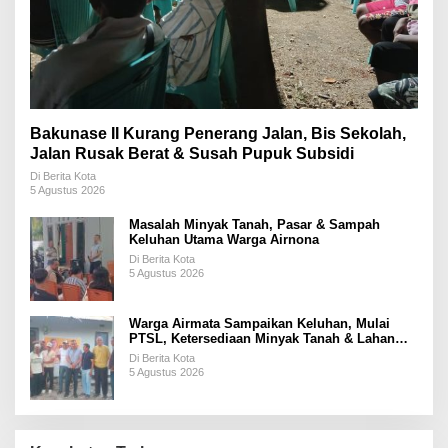
Bakunase II Kurang Penerang Jalan, Bis Sekolah,
Jalan Rusak Berat & Susah Pupuk Subsidi
Di Berita Kota
5 Agustus 2026
Masalah Minyak Tanah, Pasar & Sampah
Keluhan Utama Warga Airnona
Di Berita Kota
5 Agustus 2026
Warga Airmata Sampaikan Keluhan, Mulai
PTSL, Ketersediaan Minyak Tanah & Lahan
Pemakaman
Di Berita Kota
5 Agustus 2026