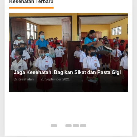
Kesehatan Terbaru
P
a
Jaga Kesehatan, Bagikan Sikat dan Pasta Gigi
A
Di Kesehatan
|
25 September 2021
Di