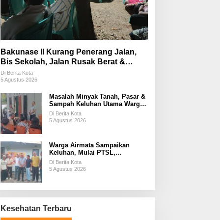
Bakunase II Kurang Penerang Jalan,
Bis Sekolah, Jalan Rusak Berat &
Susah Pupuk Subsidi
Di Berita Kota
5 Agustus 2026
Masalah Minyak Tanah, Pasar &
Sampah Keluhan Utama Warga
Airnona
Di Berita Kota
5 Agustus 2026
Warga Airmata Sampaikan
Keluhan, Mulai PTSL,
Ketersediaan Minyak Tanah &
Di Berita Kota
Lahan Pemakaman
5 Agustus 2026
Kesehatan Terbaru