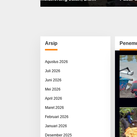
bat, Sisco
Sekolah, Jalan Rusak Berat
Utama 
ah & Pemerasan
& Susah Pupuk Subsidi
Arsip
Penemu
Agustus 2026
Juli 2026
Juni 2026
Mei 2026
April 2026
Maret 2026
Februari 2026
Januari 2026
Desember 2025