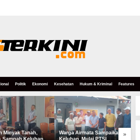
ional
Politik
Ekonomi
Kesehatan
Hukum & Kriminal
Features
h Minyak Tanah,
Warga Airmata Sampaikan
R
»
& Sampah Keluhan
Keluhan, Mulai PTSL,
B