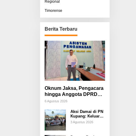
Regional
Timorense
Berita Terbaru
Oknum Jaksa, Pengacara
hingga Anggota DPRD
Diduga Terlibat, Sisco
6 Agustus 2026
Bessi: Fitnah &
Aksi Damai di PN
Pemerasan Terorganisir
Kupang: Keluarga
Tuding Proses
3 Agustus 2026
Hukum Kasus
Sebastian Bokol
Sarat Rekayasa