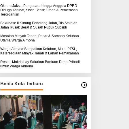
k
ntuk Warga Airnona
Hukum Kasus Sebastian
:
Oknum Jaksa, Pengacara hingga Anggota DPRD
Diduga Terlibat, Sisco Bessi: Fitnah & Pemerasan
Bokol Sarat Rekayasa
Terorganisir
Bakunase II Kurang Penerang Jalan, Bis Sekolah,
Jalan Rusak Berat & Susah Pupuk Subsidi
Masalah Minyak Tanah, Pasar & Sampah Keluhan
Utama Warga Airnona
Warga Airmata Sampaikan Keluhan, Mulai PTSL,
Ketersediaan Minyak Tanah & Lahan Pemakaman
Reses, Mokris Lay Salurkan Bantuan Dana Pribadi
untuk Warga Airnona
Berita Kota Terbaru