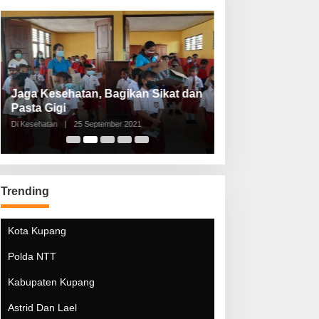
Jaga Kesehatan, Bagikan Sikat dan
Perketat Protoko
Pasta Gigi
Lebaran Lebih 
Di Kesehatan
|
25 September 2021
Di Kesehatan
|
5 Mei 20
Trending
Kota Kupang
Polda NTT
Kabupaten Kupang
Astrid Dan Lael