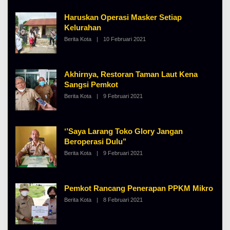
H
A
Haruskan Operasi Masker Setiap
L
B
Kelurahan
E
Berita Kota
|
10 Februari 2021
O
R
L
T
E
K
H
I
A
N
Akhirnya, Restoran Taman Laut Kena
L
O
B
S
Sangsi Pemkot
E
E
Berita Kota
|
9 Februari 2021
O
R
L
T
E
K
H
I
A
N
‘’Saya Larang Toko Glory Jangan
L
O
B
S
Beroperasi Dulu’’
E
E
Berita Kota
|
9 Februari 2021
O
R
L
T
E
K
H
I
A
N
Pemkot Rancang Penerapan PPKM Mikro
L
O
B
S
Berita Kota
|
8 Februari 2021
O
E
E
L
R
E
T
H
K
A