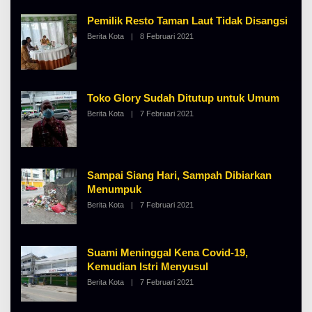
I
L
N
B
Pemilik Resto Taman Laut Tidak Disangsi
O
E
S
Berita Kota
|
8 Februari 2021
O
R
E
L
T
E
K
H
I
A
N
L
O
B
S
Toko Glory Sudah Ditutup untuk Umum
E
E
Berita Kota
|
7 Februari 2021
O
R
L
T
E
K
H
I
A
N
L
O
B
S
Sampai Siang Hari, Sampah Dibiarkan
E
E
Menumpuk
R
T
Berita Kota
|
7 Februari 2021
O
K
L
I
E
N
H
O
A
S
Suami Meninggal Kena Covid-19,
L
E
B
Kemudian Istri Menyusul
E
Berita Kota
|
7 Februari 2021
O
R
L
T
E
K
H