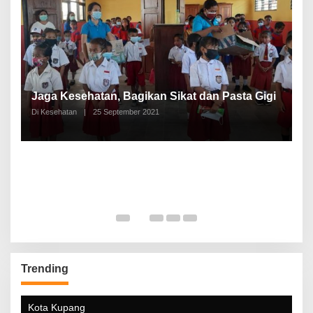
P
a
Jaga Kesehatan, Bagikan Sikat dan Pasta Gigi
A
Di Kesehatan
|
25 September 2021
Di
Trending
Kota Kupang