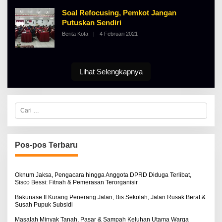
I
A
N
Soal Refocusing, Pemkot Jangan
L
O
B
S
Putuskan Sendiri
E
E
Berita Kota
|
4 Februari 2021
O
R
L
T
E
K
H
I
A
N
L
O
Lihat Selengkapnya
B
S
E
E
R
T
K
C
I
a
N
r
O
i
S
u
E
n
Pos-pos Terbaru
t
u
k
:
Oknum Jaksa, Pengacara hingga Anggota DPRD Diduga Terlibat,
Sisco Bessi: Fitnah & Pemerasan Terorganisir
Bakunase II Kurang Penerang Jalan, Bis Sekolah, Jalan Rusak Berat &
Susah Pupuk Subsidi
Masalah Minyak Tanah, Pasar & Sampah Keluhan Utama Warga