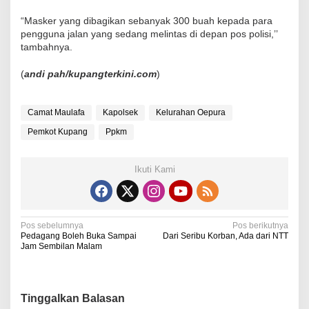
“Masker yang dibagikan sebanyak 300 buah kepada para
pengguna jalan yang sedang melintas di depan pos polisi,’’
tambahnya.
(
andi pah/kupangterkini.com
)
Camat Maulafa
Kapolsek
Kelurahan Oepura
Pemkot Kupang
Ppkm
Ikuti Kami
N
Pos sebelumnya
Pos berikutnya
Pedagang Boleh Buka Sampai
Dari Seribu Korban, Ada dari NTT
a
Jam Sembilan Malam
v
i
Tinggalkan Balasan
g