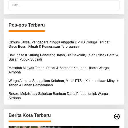
C
a
r
i
u
n
Pos-pos Terbaru
t
u
k
:
Oknum Jaksa, Pengacara hingga Anggota DPRD Diduga Terlibat,
Sisco Bessi: Fitnah & Pemerasan Terorganisir
Bakunase II Kurang Penerang Jalan, Bis Sekolah, Jalan Rusak Berat &
Susah Pupuk Subsidi
Masalah Minyak Tanah, Pasar & Sampah Keluhan Utama Warga
Airnona
Warga Airmata Sampaikan Keluhan, Mulai PTSL, Ketersediaan Minyak
Tanah & Lahan Pemakaman
Reses, Mokris Lay Salurkan Bantuan Dana Pribadi untuk Warga
Airnona
Berita Kota Terbaru