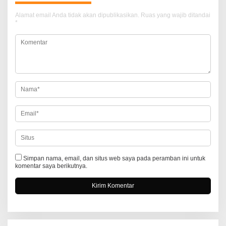
a
Alamat email Anda tidak akan dipublikasikan.
Ruas yang wajib ditandai
*
s
i
p
o
s
Simpan nama, email, dan situs web saya pada peramban ini untuk
komentar saya berikutnya.