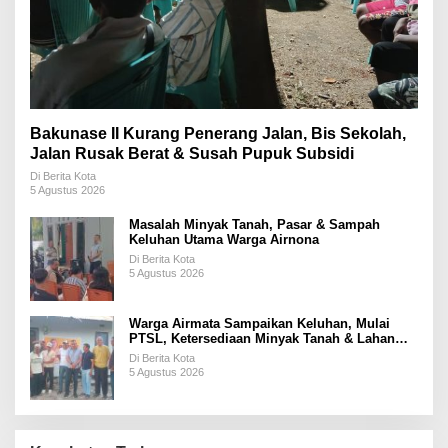
Bakunase II Kurang Penerang Jalan, Bis Sekolah,
Jalan Rusak Berat & Susah Pupuk Subsidi
Di Berita Kota
5 Agustus 2026
Masalah Minyak Tanah, Pasar & Sampah
Keluhan Utama Warga Airnona
Di Berita Kota
5 Agustus 2026
Warga Airmata Sampaikan Keluhan, Mulai
PTSL, Ketersediaan Minyak Tanah & Lahan
Pemakaman
Di Berita Kota
5 Agustus 2026