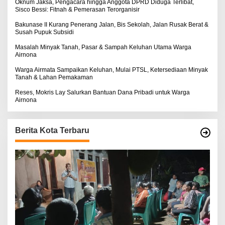
:
Oknum Jaksa, Pengacara hingga Anggota DPRD Diduga Terlibat,
Sisco Bessi: Fitnah & Pemerasan Terorganisir
Bakunase II Kurang Penerang Jalan, Bis Sekolah, Jalan Rusak Berat &
Susah Pupuk Subsidi
Masalah Minyak Tanah, Pasar & Sampah Keluhan Utama Warga
Airnona
Warga Airmata Sampaikan Keluhan, Mulai PTSL, Ketersediaan Minyak
Tanah & Lahan Pemakaman
Reses, Mokris Lay Salurkan Bantuan Dana Pribadi untuk Warga
Airnona
Berita Kota Terbaru