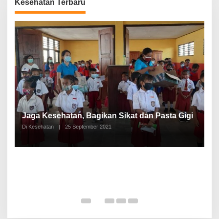
Kesehatan Terbaru
P
a
Jaga Kesehatan, Bagikan Sikat dan Pasta Gigi
A
Di Kesehatan
|
25 September 2021
Di