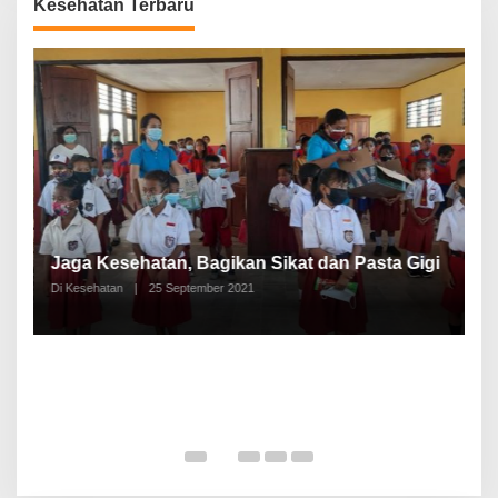
Kesehatan Terbaru
P
a
Jaga Kesehatan, Bagikan Sikat dan Pasta Gigi
A
Di Kesehatan
|
25 September 2021
Di