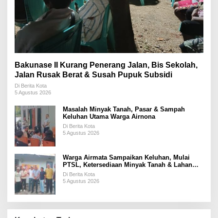
Bakunase II Kurang Penerang Jalan, Bis Sekolah,
Jalan Rusak Berat & Susah Pupuk Subsidi
Di Berita Kota
5 Agustus 2026
Masalah Minyak Tanah, Pasar & Sampah
Keluhan Utama Warga Airnona
Di Berita Kota
5 Agustus 2026
Warga Airmata Sampaikan Keluhan, Mulai
PTSL, Ketersediaan Minyak Tanah & Lahan
Pemakaman
Di Berita Kota
5 Agustus 2026