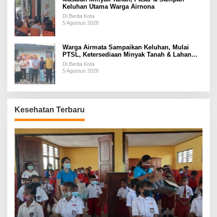
Keluhan Utama Warga Airnona
Di Berita Kota
5 Agustus 2026
Warga Airmata Sampaikan Keluhan, Mulai
PTSL, Ketersediaan Minyak Tanah & Lahan
Pemakaman
Di Berita Kota
5 Agustus 2026
Kesehatan Terbaru
P