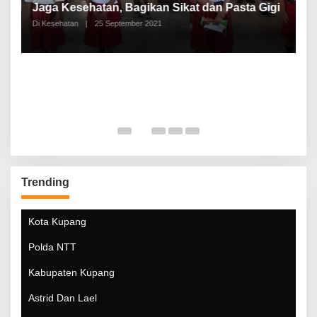
a
Jaga Kesehatan, Bagikan Sikat dan Pasta Gigi
A
Di Kesehatan
|
25 September 2021
Di
Trending
Kota Kupang
Polda NTT
Kabupaten Kupang
Astrid Dan Lael