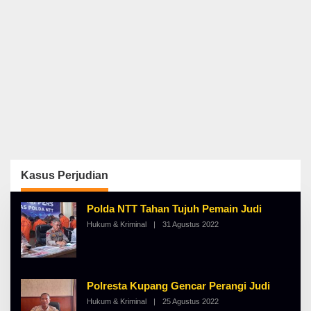
Kasus Perjudian
Polda NTT Tahan Tujuh Pemain Judi
Hukum & Kriminal
|
31 Agustus 2022
O
L
E
H
A
L
B
Polresta Kupang Gencar Perangi Judi
E
Hukum & Kriminal
|
25 Agustus 2022
O
R