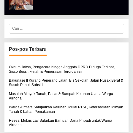
L
T
E
K
H
I
A
N
L
O
B
S
E
E
C
R
a
T
r
K
i
I
u
N
n
Pos-pos Terbaru
O
t
S
u
E
k
:
Oknum Jaksa, Pengacara hingga Anggota DPRD Diduga Terlibat,
Sisco Bessi: Fitnah & Pemerasan Terorganisir
Bakunase II Kurang Penerang Jalan, Bis Sekolah, Jalan Rusak Berat &
Susah Pupuk Subsidi
Masalah Minyak Tanah, Pasar & Sampah Keluhan Utama Warga
Airnona
Warga Airmata Sampaikan Keluhan, Mulai PTSL, Ketersediaan Minyak
Tanah & Lahan Pemakaman
Reses, Mokris Lay Salurkan Bantuan Dana Pribadi untuk Warga
Airnona