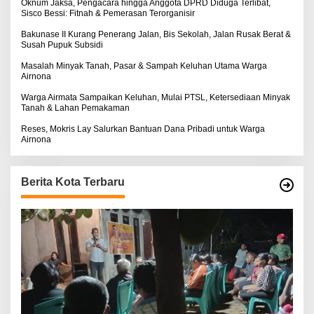
:
Oknum Jaksa, Pengacara hingga Anggota DPRD Diduga Terlibat,
Sisco Bessi: Fitnah & Pemerasan Terorganisir
Bakunase II Kurang Penerang Jalan, Bis Sekolah, Jalan Rusak Berat &
Susah Pupuk Subsidi
Masalah Minyak Tanah, Pasar & Sampah Keluhan Utama Warga
Airnona
Warga Airmata Sampaikan Keluhan, Mulai PTSL, Ketersediaan Minyak
Tanah & Lahan Pemakaman
Reses, Mokris Lay Salurkan Bantuan Dana Pribadi untuk Warga
Airnona
Berita Kota Terbaru