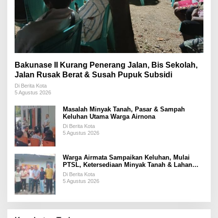
Bakunase II Kurang Penerang Jalan, Bis Sekolah,
Jalan Rusak Berat & Susah Pupuk Subsidi
Di Berita Kota
5 Agustus 2026
Masalah Minyak Tanah, Pasar & Sampah
Keluhan Utama Warga Airnona
Di Berita Kota
5 Agustus 2026
Warga Airmata Sampaikan Keluhan, Mulai
PTSL, Ketersediaan Minyak Tanah & Lahan
Pemakaman
Di Berita Kota
5 Agustus 2026