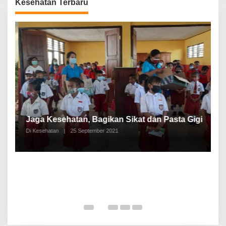
Kesehatan Terbaru
P
a
Jaga Kesehatan, Bagikan Sikat dan Pasta Gigi
A
Di Kesehatan
|
25 September 2021
Di