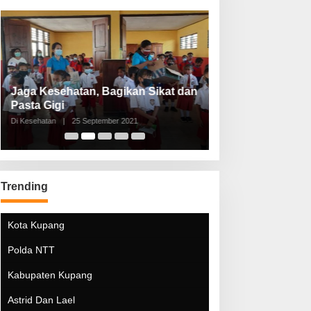
Jaga Kesehatan, Bagikan Sikat dan
Perketat Protoko
Pasta Gigi
Lebaran Lebih 
Di Kesehatan
|
25 September 2021
Di Kesehatan
|
5 Mei 20
Trending
Kota Kupang
Polda NTT
Kabupaten Kupang
Astrid Dan Lael