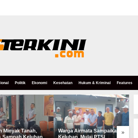
ional
Politik
Ekonomi
Kesehatan
Hukum & Kriminal
Features
h Minyak Tanah,
Warga Airmata Sampaikan
R
»
& Sampah Keluhan
Keluhan, Mulai PTSL,
B