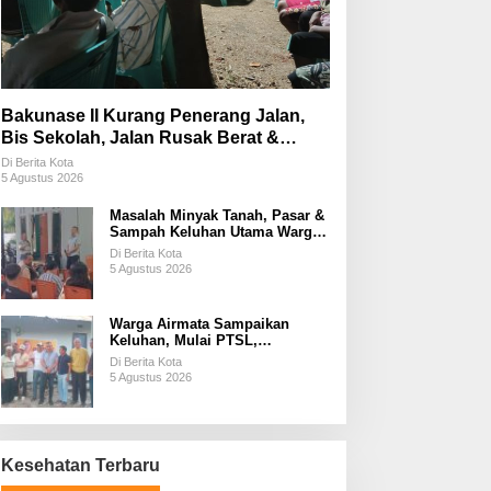
Bakunase II Kurang Penerang Jalan,
Bis Sekolah, Jalan Rusak Berat &
Susah Pupuk Subsidi
Di Berita Kota
5 Agustus 2026
Masalah Minyak Tanah, Pasar &
Sampah Keluhan Utama Warga
Airnona
Di Berita Kota
5 Agustus 2026
Warga Airmata Sampaikan
Keluhan, Mulai PTSL,
Ketersediaan Minyak Tanah &
Di Berita Kota
Lahan Pemakaman
5 Agustus 2026
Kesehatan Terbaru