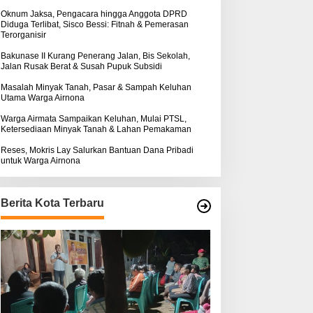
k
ntuk Warga Airnona
Hukum Kasus Sebastian
:
Oknum Jaksa, Pengacara hingga Anggota DPRD
Diduga Terlibat, Sisco Bessi: Fitnah & Pemerasan
Bokol Sarat Rekayasa
Terorganisir
Bakunase II Kurang Penerang Jalan, Bis Sekolah,
Jalan Rusak Berat & Susah Pupuk Subsidi
Masalah Minyak Tanah, Pasar & Sampah Keluhan
Utama Warga Airnona
Warga Airmata Sampaikan Keluhan, Mulai PTSL,
Ketersediaan Minyak Tanah & Lahan Pemakaman
Reses, Mokris Lay Salurkan Bantuan Dana Pribadi
untuk Warga Airnona
Berita Kota Terbaru