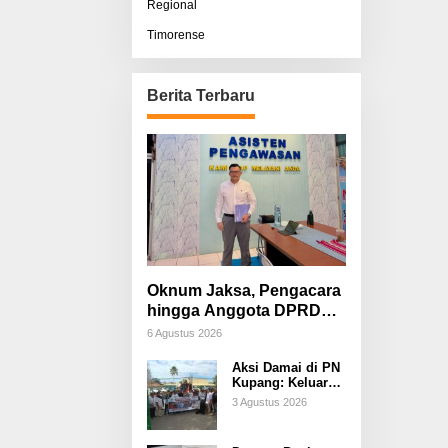
Regional
Timorense
Berita Terbaru
Oknum Jaksa, Pengacara
hingga Anggota DPRD
Diduga Terlibat, Sisco
6 Agustus 2026
Bessi: Fitnah &
Aksi Damai di PN
Pemerasan Terorganisir
Kupang: Keluarga
Tuding Proses
3 Agustus 2026
Hukum Kasus
Sebastian Bokol
Sarat Rekayasa