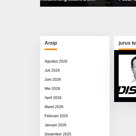
bat, Sisco
Sekolah, Jalan Rusak Berat
Utama 
ah & Pemerasan
& Susah Pupuk Subsidi
Arsip
jurus t
Agustus 2026
Juli 2026
Juni 2026
Mei 2026
April 2026
Maret 2026
Februari 2026
Januari 2026
Desember 2025