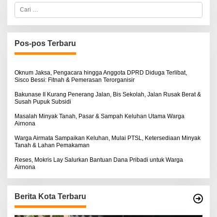
A
C
L
a
B
r
E
i
R
u
T
K
n
Pos-pos Terbaru
I
t
N
u
O
k
S
:
Oknum Jaksa, Pengacara hingga Anggota DPRD Diduga Terlibat,
E
Sisco Bessi: Fitnah & Pemerasan Terorganisir
Bakunase II Kurang Penerang Jalan, Bis Sekolah, Jalan Rusak Berat &
Susah Pupuk Subsidi
Masalah Minyak Tanah, Pasar & Sampah Keluhan Utama Warga
Airnona
Warga Airmata Sampaikan Keluhan, Mulai PTSL, Ketersediaan Minyak
Tanah & Lahan Pemakaman
Reses, Mokris Lay Salurkan Bantuan Dana Pribadi untuk Warga
Airnona
Berita Kota Terbaru