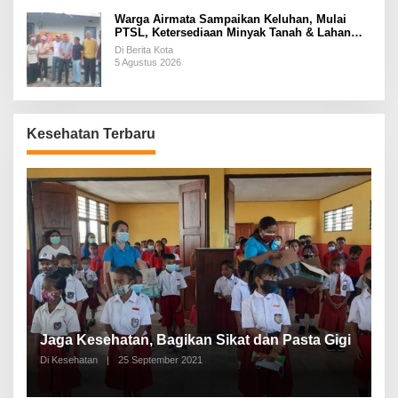
Warga Airmata Sampaikan Keluhan, Mulai
PTSL, Ketersediaan Minyak Tanah & Lahan
Pemakaman
Di Berita Kota
5 Agustus 2026
Kesehatan Terbaru
P
a
Jaga Kesehatan, Bagikan Sikat dan Pasta Gigi
A
Di Kesehatan
|
25 September 2021
Di