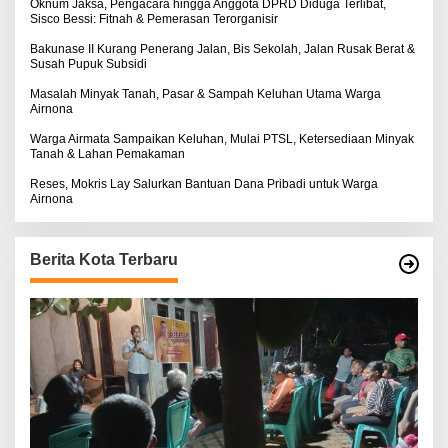
:
Oknum Jaksa, Pengacara hingga Anggota DPRD Diduga Terlibat,
Sisco Bessi: Fitnah & Pemerasan Terorganisir
Bakunase II Kurang Penerang Jalan, Bis Sekolah, Jalan Rusak Berat &
Susah Pupuk Subsidi
Masalah Minyak Tanah, Pasar & Sampah Keluhan Utama Warga
Airnona
Warga Airmata Sampaikan Keluhan, Mulai PTSL, Ketersediaan Minyak
Tanah & Lahan Pemakaman
Reses, Mokris Lay Salurkan Bantuan Dana Pribadi untuk Warga
Airnona
Berita Kota Terbaru