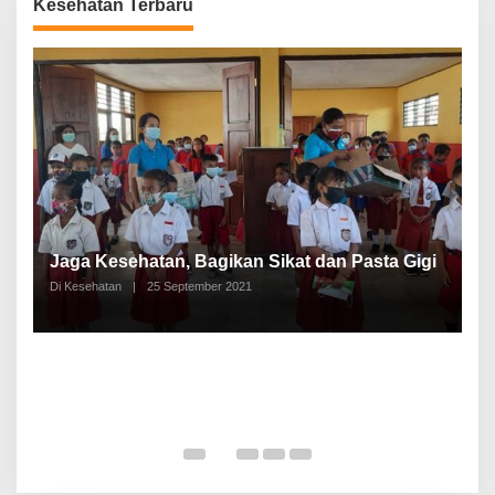
Kesehatan Terbaru
P
a
Jaga Kesehatan, Bagikan Sikat dan Pasta Gigi
A
Di Kesehatan
|
25 September 2021
Di