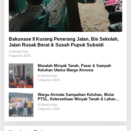
Bakunase II Kurang Penerang Jalan, Bis Sekolah,
Jalan Rusak Berat & Susah Pupuk Subsidi
Di Berita Kota
5 Agustus 2026
Masalah Minyak Tanah, Pasar & Sampah
Keluhan Utama Warga Airnona
Di Berita Kota
5 Agustus 2026
Warga Airmata Sampaikan Keluhan, Mulai
PTSL, Ketersediaan Minyak Tanah & Lahan
Pemakaman
Di Berita Kota
5 Agustus 2026