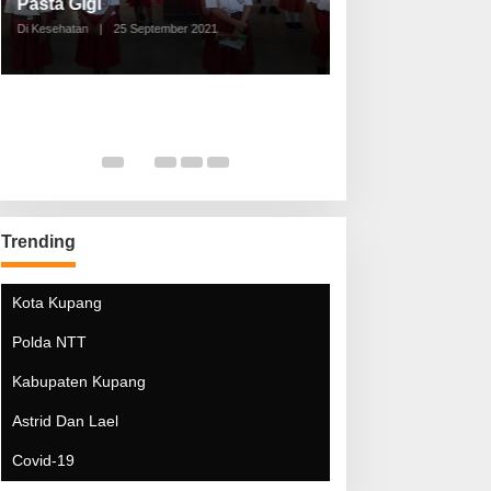
Pasta Gigi
Lebaran Lebih 
Di Kesehatan
|
25 September 2021
Di Kesehatan
|
5 Mei 20
Trending
Kota Kupang
Polda NTT
Kabupaten Kupang
Astrid Dan Lael
Covid-19