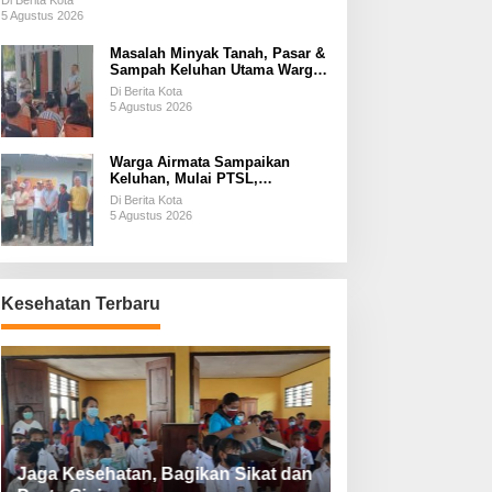
Di Berita Kota
5 Agustus 2026
Masalah Minyak Tanah, Pasar &
Sampah Keluhan Utama Warga
Airnona
Di Berita Kota
5 Agustus 2026
Warga Airmata Sampaikan
Keluhan, Mulai PTSL,
Ketersediaan Minyak Tanah &
Di Berita Kota
Lahan Pemakaman
5 Agustus 2026
Kesehatan Terbaru
Jaga Kesehatan, Bagikan Sikat dan
Perketat Protoko