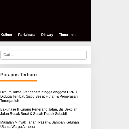
Kuliner
Pariwisata
Disway
Timorense
C
a
r
i
u
n
Pos-pos Terbaru
t
eses, Mokris Lay Salurkan
Aksi Damai di PN Kupang:
u
antuan Dana Pribadi
Keluarga Tuding Proses
k
ntuk Warga Airnona
Hukum Kasus Sebastian
:
Oknum Jaksa, Pengacara hingga Anggota DPRD
Diduga Terlibat, Sisco Bessi: Fitnah & Pemerasan
Bokol Sarat Rekayasa
Terorganisir
Bakunase II Kurang Penerang Jalan, Bis Sekolah,
Jalan Rusak Berat & Susah Pupuk Subsidi
Masalah Minyak Tanah, Pasar & Sampah Keluhan
Utama Warga Airnona