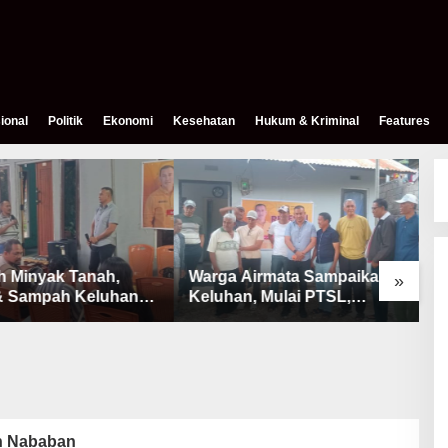
ional
Politik
Ekonomi
Kesehatan
Hukum & Kriminal
Features
h Minyak Tanah,
Warga Airmata Sampaikan
R
»
& Sampah Keluhan
Keluhan, Mulai PTSL,
B
Warga Airnona
Ketersediaan Minyak Tanah
u
& Lahan Pemakaman
 Nababan