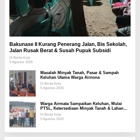
Bakunase II Kurang Penerang Jalan, Bis Sekolah,
Jalan Rusak Berat & Susah Pupuk Subsidi
Di Berita Kota
5 Agustus 2026
Masalah Minyak Tanah, Pasar & Sampah
Keluhan Utama Warga Airnona
Di Berita Kota
5 Agustus 2026
Warga Airmata Sampaikan Keluhan, Mulai
PTSL, Ketersediaan Minyak Tanah & Lahan
Pemakaman
Di Berita Kota
5 Agustus 2026