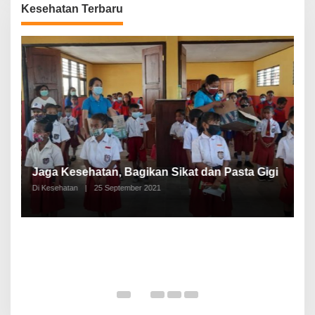
Kesehatan Terbaru
P
a
Jaga Kesehatan, Bagikan Sikat dan Pasta Gigi
A
Di Kesehatan
|
25 September 2021
Di