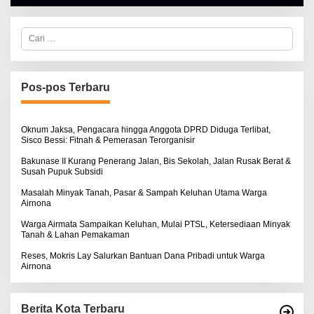
H
A
L
C
B
a
E
r
R
i
T
u
K
I
n
Pos-pos Terbaru
N
t
O
u
S
k
E
:
Oknum Jaksa, Pengacara hingga Anggota DPRD Diduga Terlibat,
Sisco Bessi: Fitnah & Pemerasan Terorganisir
Bakunase II Kurang Penerang Jalan, Bis Sekolah, Jalan Rusak Berat &
Susah Pupuk Subsidi
Masalah Minyak Tanah, Pasar & Sampah Keluhan Utama Warga
Airnona
Warga Airmata Sampaikan Keluhan, Mulai PTSL, Ketersediaan Minyak
Tanah & Lahan Pemakaman
Reses, Mokris Lay Salurkan Bantuan Dana Pribadi untuk Warga
Airnona
Berita Kota Terbaru