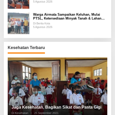
5 Agustus 2026
Warga Airmata Sampaikan Keluhan, Mulai
PTSL, Ketersediaan Minyak Tanah & Lahan
Pemakaman
Di Berita Kota
5 Agustus 2026
Kesehatan Terbaru
P
a
Jaga Kesehatan, Bagikan Sikat dan Pasta Gigi
A
Di Kesehatan
|
25 September 2021
Di