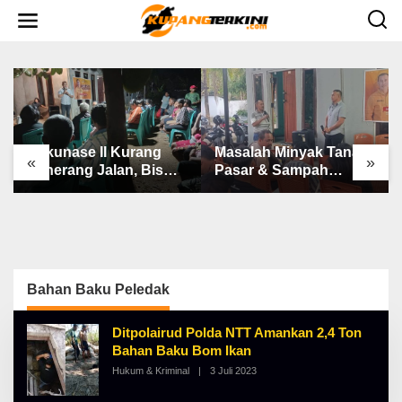
L
e
w
a
t
i
k
e
k
o
n
Bakunase II Kurang
Masalah Minyak Tanah,
t
«
»
e
Penerang Jalan, Bis
Pasar & Sampah
n
Sekolah, Jalan Rusak
Keluhan Utama Warga
Berat & Susah Pupuk
Airnona
Subsidi
Bahan Baku Peledak
Ditpolairud Polda NTT Amankan 2,4 Ton
Bahan Baku Bom Ikan
Hukum & Kriminal
|
3 Juli 2023
O
L
E