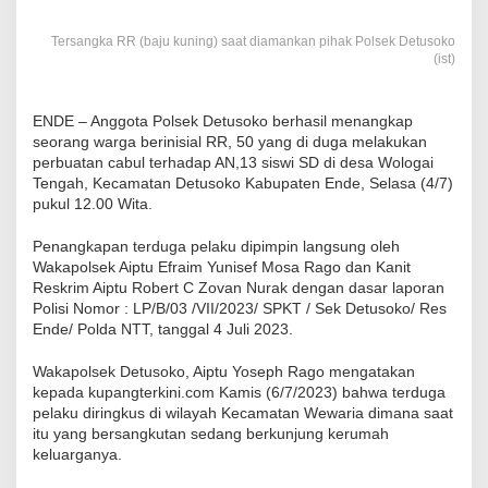
Tersangka RR (baju kuning) saat diamankan pihak Polsek Detusoko
(ist)
ENDE – Anggota Polsek Detusoko berhasil menangkap
seorang warga berinisial RR, 50 yang di duga melakukan
perbuatan cabul terhadap AN,13 siswi SD di desa Wologai
Tengah, Kecamatan Detusoko Kabupaten Ende, Selasa (4/7)
pukul 12.00 Wita.
Penangkapan terduga pelaku dipimpin langsung oleh
Wakapolsek Aiptu Efraim Yunisef Mosa Rago dan Kanit
Reskrim Aiptu Robert C Zovan Nurak dengan dasar laporan
Polisi Nomor : LP/B/03 /VII/2023/ SPKT / Sek Detusoko/ Res
Ende/ Polda NTT, tanggal 4 Juli 2023.
Wakapolsek Detusoko, Aiptu Yoseph Rago mengatakan
kepada kupangterkini.com Kamis (6/7/2023) bahwa terduga
pelaku diringkus di wilayah Kecamatan Wewaria dimana saat
itu yang bersangkutan sedang berkunjung kerumah
keluarganya.