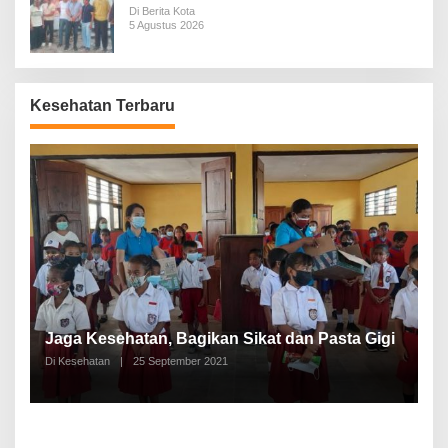
Pemakaman
Di Berita Kota
5 Agustus 2026
Kesehatan Terbaru
P
a
Jaga Kesehatan, Bagikan Sikat dan Pasta Gigi
A
Di Kesehatan
|
25 September 2021
Di