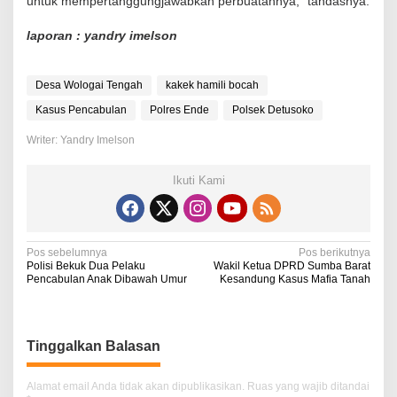
untuk mempertanggungjawabkan perbuatannya,” tandasnya.
laporan : yandry imelson
Desa Wologai Tengah
kakek hamili bocah
Kasus Pencabulan
Polres Ende
Polsek Detusoko
Writer: Yandry Imelson
Ikuti Kami
N
Pos sebelumnya
Pos berikutnya
Polisi Bekuk Dua Pelaku
Wakil Ketua DPRD Sumba Barat
a
Pencabulan Anak Dibawah Umur
Kesandung Kasus Mafia Tanah
v
i
Tinggalkan Balasan
g
a
Alamat email Anda tidak akan dipublikasikan.
Ruas yang wajib ditandai