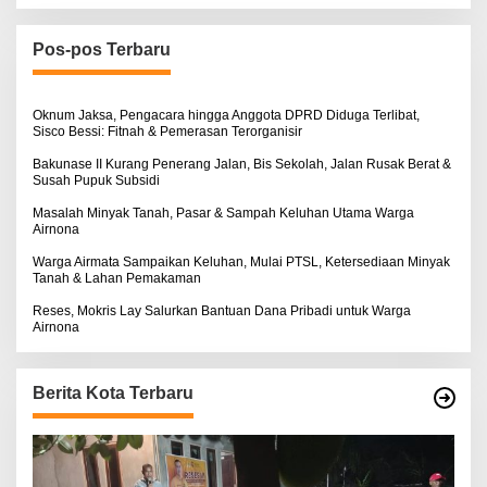
i
u
n
Pos-pos Terbaru
t
u
k
:
Oknum Jaksa, Pengacara hingga Anggota DPRD Diduga Terlibat,
Sisco Bessi: Fitnah & Pemerasan Terorganisir
Bakunase II Kurang Penerang Jalan, Bis Sekolah, Jalan Rusak Berat &
Susah Pupuk Subsidi
Masalah Minyak Tanah, Pasar & Sampah Keluhan Utama Warga
Airnona
Warga Airmata Sampaikan Keluhan, Mulai PTSL, Ketersediaan Minyak
Tanah & Lahan Pemakaman
Reses, Mokris Lay Salurkan Bantuan Dana Pribadi untuk Warga
Airnona
Berita Kota Terbaru