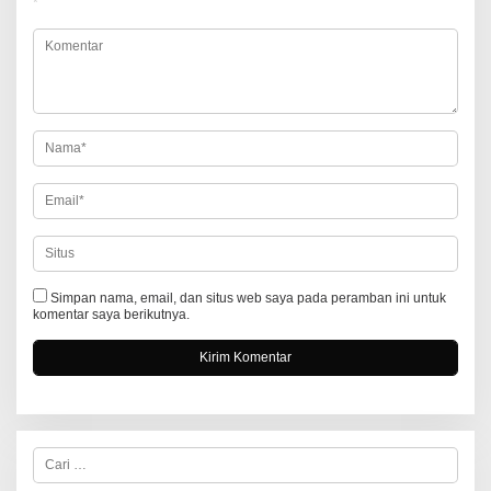
*
s
i
p
o
s
Simpan nama, email, dan situs web saya pada peramban ini untuk
komentar saya berikutnya.
C
a
r