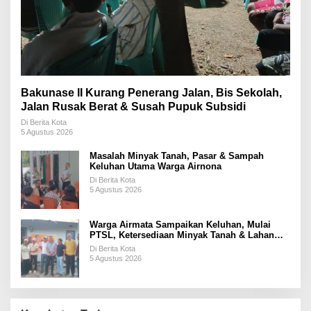
Bakunase II Kurang Penerang Jalan, Bis Sekolah,
Jalan Rusak Berat & Susah Pupuk Subsidi
Di Berita Kota
5 Agustus 2026
Masalah Minyak Tanah, Pasar & Sampah
Keluhan Utama Warga Airnona
Di Berita Kota
5 Agustus 2026
Warga Airmata Sampaikan Keluhan, Mulai
PTSL, Ketersediaan Minyak Tanah & Lahan
Pemakaman
Di Berita Kota
5 Agustus 2026