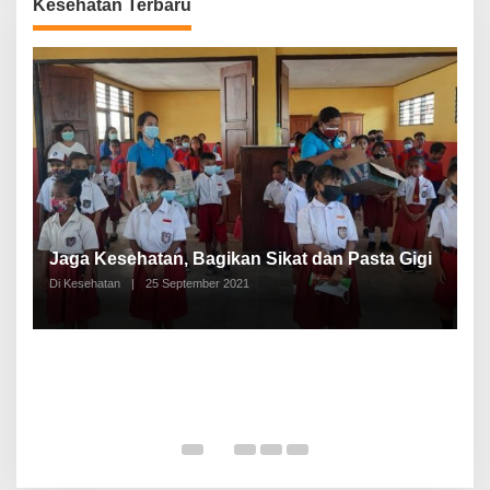
Kesehatan Terbaru
P
a
Jaga Kesehatan, Bagikan Sikat dan Pasta Gigi
A
Di Kesehatan
|
25 September 2021
Di