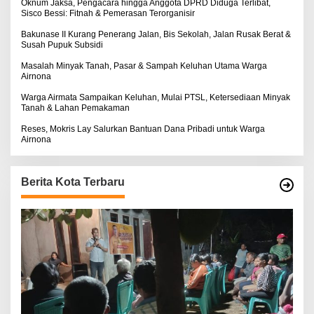
:
Oknum Jaksa, Pengacara hingga Anggota DPRD Diduga Terlibat,
Sisco Bessi: Fitnah & Pemerasan Terorganisir
Bakunase II Kurang Penerang Jalan, Bis Sekolah, Jalan Rusak Berat &
Susah Pupuk Subsidi
Masalah Minyak Tanah, Pasar & Sampah Keluhan Utama Warga
Airnona
Warga Airmata Sampaikan Keluhan, Mulai PTSL, Ketersediaan Minyak
Tanah & Lahan Pemakaman
Reses, Mokris Lay Salurkan Bantuan Dana Pribadi untuk Warga
Airnona
Berita Kota Terbaru