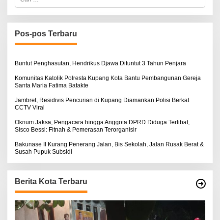
a
r
i
u
n
Pos-pos Terbaru
t
u
k
:
Buntut Penghasutan, Hendrikus Djawa Dituntut 3 Tahun Penjara
Komunitas Katolik Polresta Kupang Kota Bantu Pembangunan Gereja
Santa Maria Fatima Batakte
Jambret, Residivis Pencurian di Kupang Diamankan Polisi Berkat
CCTV Viral
Oknum Jaksa, Pengacara hingga Anggota DPRD Diduga Terlibat,
Sisco Bessi: Fitnah & Pemerasan Terorganisir
Bakunase II Kurang Penerang Jalan, Bis Sekolah, Jalan Rusak Berat &
Susah Pupuk Subsidi
Berita Kota Terbaru