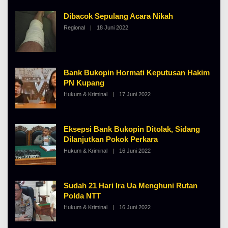
I
L
N
B
Dibacok Sepulang Acara Nikah
O
E
S
Regional
|
18 Juni 2022
O
R
E
L
T
E
K
H
I
A
N
L
O
B
S
Bank Bukopin Hormati Keputusan Hakim
E
E
PN Kupang
R
T
Hukum & Kriminal
|
17 Juni 2022
O
K
L
I
E
N
H
O
A
S
Eksepsi Bank Bukopin Ditolak, Sidang
L
E
B
Dilanjutkan Pokok Perkara
E
Hukum & Kriminal
|
16 Juni 2022
O
R
L
T
E
K
H
I
A
N
Sudah 21 Hari Ira Ua Menghuni Rutan
L
O
B
S
Polda NTT
E
E
Hukum & Kriminal
|
16 Juni 2022
O
R
L
T
E
K