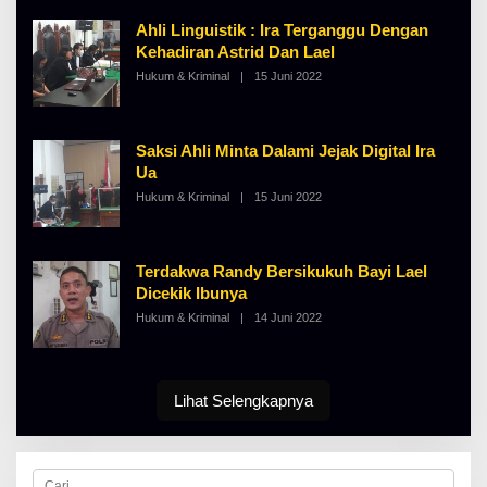
H
I
A
N
Ahli Linguistik : Ira Terganggu Dengan
L
O
B
S
Kehadiran Astrid Dan Lael
E
E
Hukum & Kriminal
|
15 Juni 2022
O
R
L
T
E
K
H
I
A
N
Saksi Ahli Minta Dalami Jejak Digital Ira
L
O
B
S
Ua
E
E
Hukum & Kriminal
|
15 Juni 2022
O
R
L
T
E
K
H
I
A
N
Terdakwa Randy Bersikukuh Bayi Lael
L
O
B
S
Dicekik Ibunya
E
E
Hukum & Kriminal
|
14 Juni 2022
O
R
L
T
E
K
H
I
D
N
A
O
Lihat Selengkapnya
R
S
M
E
A
N
I
C
T