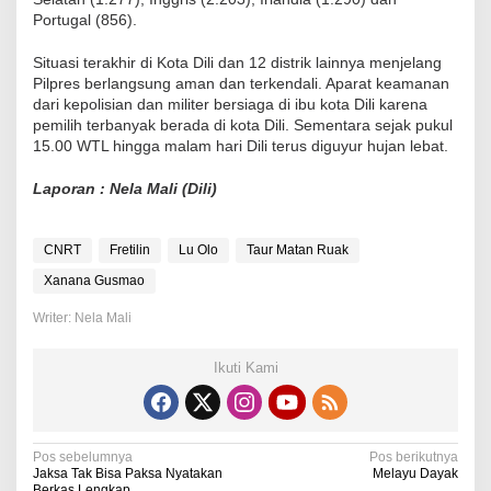
Portugal (856).
Situasi terakhir di Kota Dili dan 12 distrik lainnya menjelang
Pilpres berlangsung aman dan terkendali. Aparat keamanan
dari kepolisian dan militer bersiaga di ibu kota Dili karena
pemilih terbanyak berada di kota Dili. Sementara sejak pukul
15.00 WTL hingga malam hari Dili terus diguyur hujan lebat.
Laporan : Nela Mali (Dili)
CNRT
Fretilin
Lu Olo
Taur Matan Ruak
Xanana Gusmao
Writer: Nela Mali
Ikuti Kami
N
Pos sebelumnya
Pos berikutnya
Jaksa Tak Bisa Paksa Nyatakan
Melayu Dayak
Berkas Lengkap