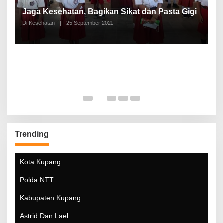
P
a
Jaga Kesehatan, Bagikan Sikat dan Pasta Gigi
A
Di Kesehatan
|
25 September 2021
Di
Trending
Kota Kupang
Polda NTT
Kabupaten Kupang
Astrid Dan Lael