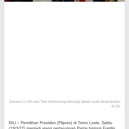
Xanana-Lu Olo dan Taur berbincang-bincang dalam suatu kesempatan
di Dili
DILI – Pemilihan Presiden (Pilpres) di Timor Leste, Sabtu
(19/3/22) menjadi ajang pertarungan Partai historis Fretilin