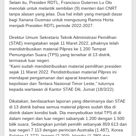
Selain itu, Presiden RDTL, Francisco Guterres Lu Olo
menolak untuk melantik sembilan (9) menteri dari CNRT
tanpa alasan yang jelas. Dua hal inilah yang menjadi dasar
bagi Xanana Gusmao untuk mengusung Ramos Horta
menjadi Presiden RDTL periode 2022-2027.
Direktur Umum Sekretaris Teknik Administrasi Pemilihan
(STAE) mengatakan sejak 11 Maret 2022, pihaknya telah
mendistribusikan material Pilpres ke 1.200 Tempat
Pemungutan Suara (TPS) yang tersebar di 13 distrik,
termasuk luar negeri.
“Kami sudah mendistribusikan material pemilihan presiden
sejak 11 Maret 2022. Pendistribusian material Pilpres ini
mendapat pengamanan dari aparat keamanan dari
kepolisian dan Tentara Nasional Timor Leste,” tuturnya
kepada wartawan di Kantor STAE Dili, Jumat (18/3/22).
Dikatakan, berdasarkan laporan yang diterimanya dari STAE
di 13 distrik bahwa semua material pilpres sudah tiba di
distrik dalam kondisi baik. Dia menyebutkan total TPS di di
dalam negeri dan luar negeri sabanyak 1.200 dengan 1.500
bilik suara. Sedangkan jumlah pemilih sebanyak 859.613 dan
luar negeri 7.113 dengan perincian Australia (1.487), Korea
Selatan (1.277), Inggris (2.203), Irlandia (1.290) dan