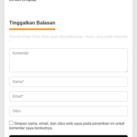
a
v
i
Tinggalkan Balasan
g
a
Alamat email Anda tidak akan dipublikasikan.
Ruas yang wajib ditandai
*
s
i
p
o
s
Simpan nama, email, dan situs web saya pada peramban ini untuk
komentar saya berikutnya.