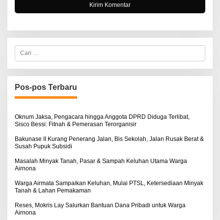
C
a
r
i
u
n
Pos-pos Terbaru
t
u
k
:
Oknum Jaksa, Pengacara hingga Anggota DPRD Diduga Terlibat,
Sisco Bessi: Fitnah & Pemerasan Terorganisir
Bakunase II Kurang Penerang Jalan, Bis Sekolah, Jalan Rusak Berat &
Susah Pupuk Subsidi
Masalah Minyak Tanah, Pasar & Sampah Keluhan Utama Warga
Airnona
Warga Airmata Sampaikan Keluhan, Mulai PTSL, Ketersediaan Minyak
Tanah & Lahan Pemakaman
Reses, Mokris Lay Salurkan Bantuan Dana Pribadi untuk Warga
Airnona