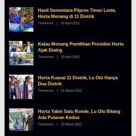
H
A
Hasil Sementara Pilpres Timor Leste,
L
B
Horta Menang di 11 Distrik
E
Timorense
|
20 April 2022
O
R
L
T
E
K
H
I
A
N
Kalau Menang Pemilihan Presiden Horta
L
O
B
S
Ajak Dialog
E
E
Timorense
|
19 April 2022
O
R
L
T
E
K
H
I
A
N
Horta Kuasai 11 Distrik, Lu Olo Hanya
L
O
B
S
Dua Distrik
E
E
Timorense
|
21 Maret 2022
O
R
L
T
E
K
H
I
A
N
Horta Yakin Satu Ronde, Lu Olo Bilang
L
O
B
S
Ada Putaran Kedua
E
E
Timorense
|
20 Maret 2022
O
R
L
T
E
K