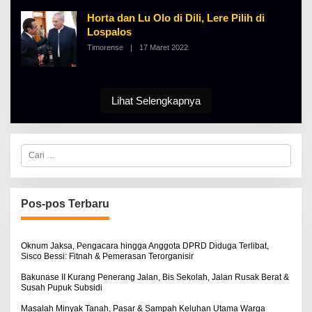
I
L
N
B
Horta dan Lu Olo di Dili, Lere Pilih di
O
E
S
Lospalos
R
E
T
Timorense
|
17 Maret 2022
O
K
L
I
E
N
H
O
A
S
L
Lihat Selengkapnya
E
B
E
R
T
K
C
I
a
N
r
O
i
S
u
E
n
Pos-pos Terbaru
t
u
k
:
Oknum Jaksa, Pengacara hingga Anggota DPRD Diduga Terlibat,
Sisco Bessi: Fitnah & Pemerasan Terorganisir
Bakunase II Kurang Penerang Jalan, Bis Sekolah, Jalan Rusak Berat &
Susah Pupuk Subsidi
Masalah Minyak Tanah, Pasar & Sampah Keluhan Utama Warga