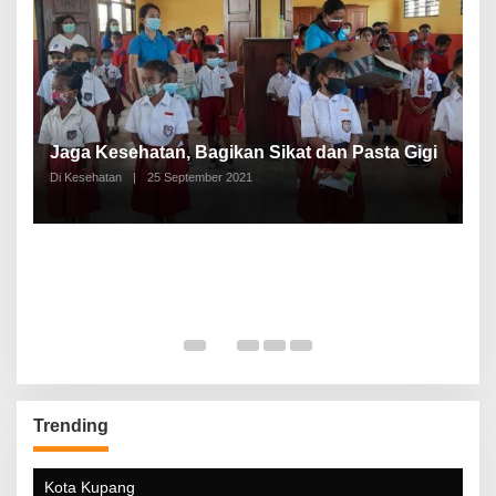
P
a
Jaga Kesehatan, Bagikan Sikat dan Pasta Gigi
A
Di Kesehatan
|
25 September 2021
Di
Trending
Kota Kupang