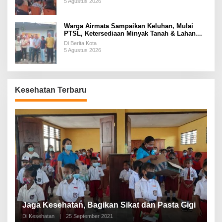
5 Agustus 2026
Warga Airmata Sampaikan Keluhan, Mulai
PTSL, Ketersediaan Minyak Tanah & Lahan
Pemakaman
Di Berita Kota
5 Agustus 2026
Kesehatan Terbaru
P
a
Jaga Kesehatan, Bagikan Sikat dan Pasta Gigi
A
Di Kesehatan
|
25 September 2021
Di