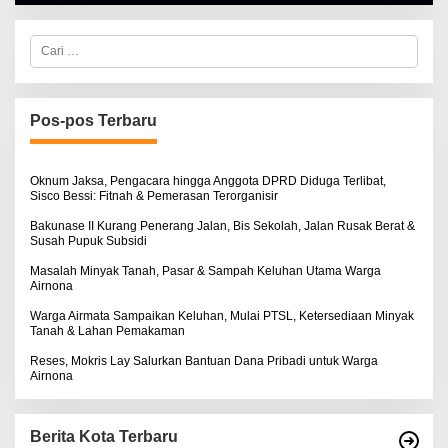
H
O
A
S
L
E
C
B
a
E
r
R
i
T
u
K
I
n
Pos-pos Terbaru
N
t
O
u
S
k
E
:
Oknum Jaksa, Pengacara hingga Anggota DPRD Diduga Terlibat,
Sisco Bessi: Fitnah & Pemerasan Terorganisir
Bakunase II Kurang Penerang Jalan, Bis Sekolah, Jalan Rusak Berat &
Susah Pupuk Subsidi
Masalah Minyak Tanah, Pasar & Sampah Keluhan Utama Warga
Airnona
Warga Airmata Sampaikan Keluhan, Mulai PTSL, Ketersediaan Minyak
Tanah & Lahan Pemakaman
Reses, Mokris Lay Salurkan Bantuan Dana Pribadi untuk Warga
Airnona
Berita Kota Terbaru