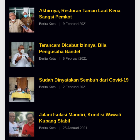
H
A
Akhirnya, Restoran Taman Laut Kena
L
B
Sangsi Pemkot
E
Berita Kota
|
9 Februari 2021
O
R
L
T
E
K
H
I
A
N
Terancam Dicabut Izinnya, Bila
L
O
B
S
Pengusaha Bandel
E
E
Berita Kota
|
6 Februari 2021
O
R
L
T
E
K
H
I
A
N
Sudah Dinyatakan Sembuh dari Covid-19
L
O
B
S
Berita Kota
|
2 Februari 2021
O
E
E
L
R
E
T
H
K
A
I
L
N
B
Jalani Isolasi Mandiri, Kondisi Wawali
O
E
S
Kupang Stabil
R
E
T
Berita Kota
|
25 Januari 2021
O
K
L
I
E
N