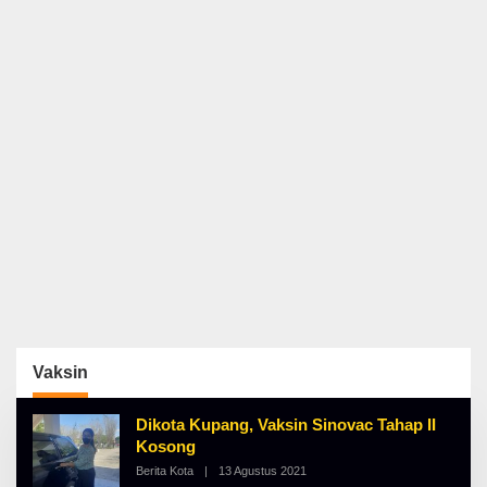
Vaksin
Dikota Kupang, Vaksin Sinovac Tahap II
Kosong
Berita Kota
|
13 Agustus 2021
O
L