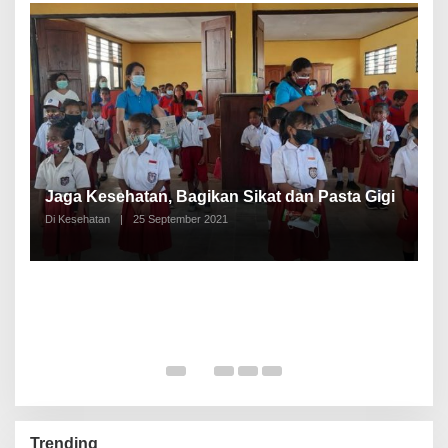
P
a
Jaga Kesehatan, Bagikan Sikat dan Pasta Gigi
A
Di Kesehatan
|
25 September 2021
Di
Trending