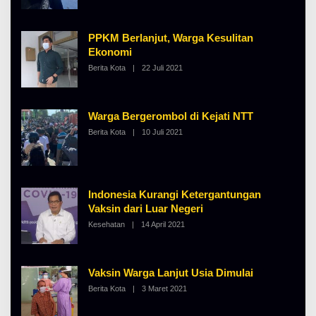
E
H
A
PPKM Berlanjut, Warga Kesulitan
L
B
Ekonomi
E
Berita Kota
|
22 Juli 2021
O
R
L
T
E
K
H
I
A
N
Warga Bergerombol di Kejati NTT
L
O
B
S
Berita Kota
|
10 Juli 2021
O
E
E
L
R
E
T
H
K
A
I
L
N
B
Indonesia Kurangi Ketergantungan
O
E
S
Vaksin dari Luar Negeri
R
E
T
Kesehatan
|
14 April 2021
O
K
L
I
E
N
H
O
A
S
Vaksin Warga Lanjut Usia Dimulai
L
E
B
Berita Kota
|
3 Maret 2021
O
E
L
R
E
T