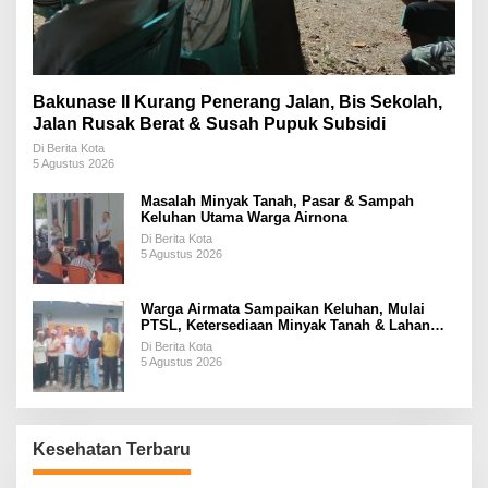
Bakunase II Kurang Penerang Jalan, Bis Sekolah,
Jalan Rusak Berat & Susah Pupuk Subsidi
Di Berita Kota
5 Agustus 2026
Masalah Minyak Tanah, Pasar & Sampah
Keluhan Utama Warga Airnona
Di Berita Kota
5 Agustus 2026
Warga Airmata Sampaikan Keluhan, Mulai
PTSL, Ketersediaan Minyak Tanah & Lahan
Pemakaman
Di Berita Kota
5 Agustus 2026
Kesehatan Terbaru