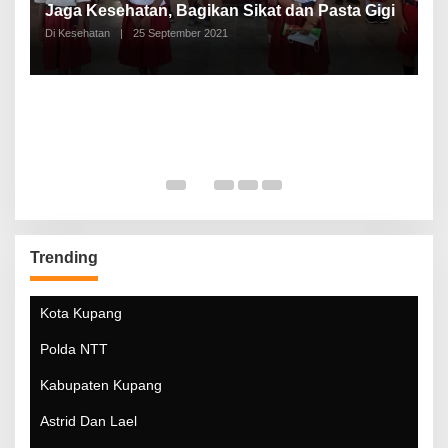
a
Jaga Kesehatan, Bagikan Sikat dan Pasta Gigi
A
Di Kesehatan
|
25 September 2021
Di
Trending
Kota Kupang
Polda NTT
Kabupaten Kupang
Astrid Dan Lael