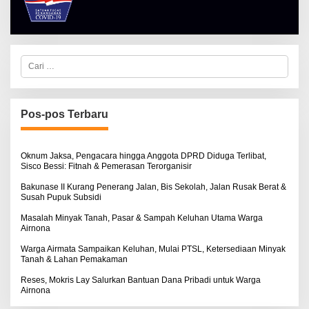
L
R
E
T
H
K
A
I
L
N
B
O
E
C
S
R
a
E
T
r
K
i
I
u
N
n
Pos-pos Terbaru
O
t
S
u
E
k
:
Oknum Jaksa, Pengacara hingga Anggota DPRD Diduga Terlibat,
Sisco Bessi: Fitnah & Pemerasan Terorganisir
Bakunase II Kurang Penerang Jalan, Bis Sekolah, Jalan Rusak Berat &
Susah Pupuk Subsidi
Masalah Minyak Tanah, Pasar & Sampah Keluhan Utama Warga
Airnona
Warga Airmata Sampaikan Keluhan, Mulai PTSL, Ketersediaan Minyak
Tanah & Lahan Pemakaman
Reses, Mokris Lay Salurkan Bantuan Dana Pribadi untuk Warga
Airnona