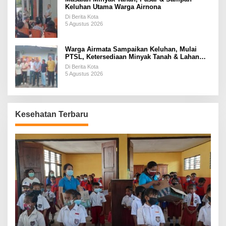
Keluhan Utama Warga Airnona
Di Berita Kota
5 Agustus 2026
Warga Airmata Sampaikan Keluhan, Mulai
PTSL, Ketersediaan Minyak Tanah & Lahan
Pemakaman
Di Berita Kota
5 Agustus 2026
Kesehatan Terbaru
P