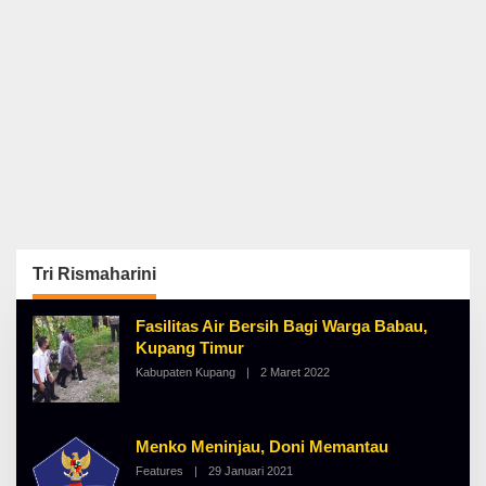
Tri Rismaharini
Fasilitas Air Bersih Bagi Warga Babau,
Kupang Timur
Kabupaten Kupang
|
2 Maret 2022
O
L
E
H
A
Menko Meninjau, Doni Memantau
L
B
Features
|
29 Januari 2021
O
E