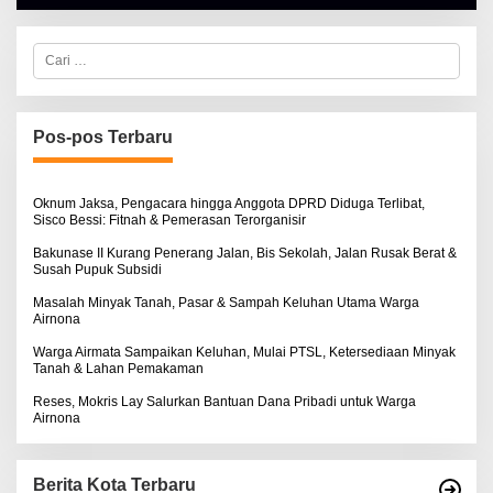
A
L
B
E
C
R
a
T
r
K
i
I
u
N
n
Pos-pos Terbaru
O
t
S
u
E
k
:
Oknum Jaksa, Pengacara hingga Anggota DPRD Diduga Terlibat,
Sisco Bessi: Fitnah & Pemerasan Terorganisir
Bakunase II Kurang Penerang Jalan, Bis Sekolah, Jalan Rusak Berat &
Susah Pupuk Subsidi
Masalah Minyak Tanah, Pasar & Sampah Keluhan Utama Warga
Airnona
Warga Airmata Sampaikan Keluhan, Mulai PTSL, Ketersediaan Minyak
Tanah & Lahan Pemakaman
Reses, Mokris Lay Salurkan Bantuan Dana Pribadi untuk Warga
Airnona
Berita Kota Terbaru