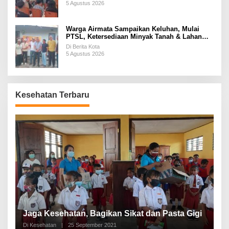
5 Agustus 2026
Warga Airmata Sampaikan Keluhan, Mulai
PTSL, Ketersediaan Minyak Tanah & Lahan
Pemakaman
Di Berita Kota
5 Agustus 2026
Kesehatan Terbaru
P
a
Jaga Kesehatan, Bagikan Sikat dan Pasta Gigi
A
Di Kesehatan
|
25 September 2021
Di