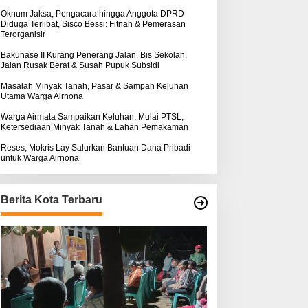
k
ntuk Warga Airnona
Hukum Kasus Sebastian
:
Oknum Jaksa, Pengacara hingga Anggota DPRD
Diduga Terlibat, Sisco Bessi: Fitnah & Pemerasan
Bokol Sarat Rekayasa
Terorganisir
Bakunase II Kurang Penerang Jalan, Bis Sekolah,
Jalan Rusak Berat & Susah Pupuk Subsidi
Masalah Minyak Tanah, Pasar & Sampah Keluhan
Utama Warga Airnona
Warga Airmata Sampaikan Keluhan, Mulai PTSL,
Ketersediaan Minyak Tanah & Lahan Pemakaman
Reses, Mokris Lay Salurkan Bantuan Dana Pribadi
untuk Warga Airnona
Berita Kota Terbaru