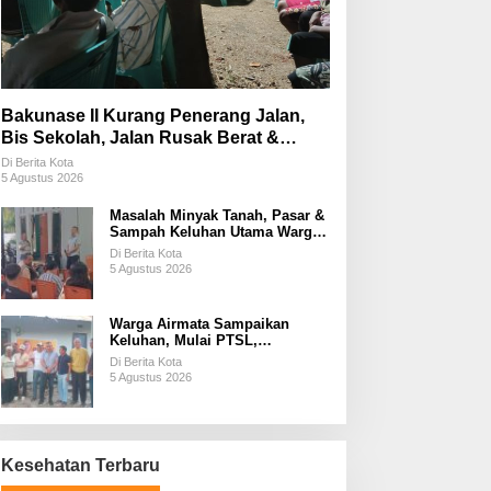
Bakunase II Kurang Penerang Jalan,
Bis Sekolah, Jalan Rusak Berat &
Susah Pupuk Subsidi
Di Berita Kota
5 Agustus 2026
Masalah Minyak Tanah, Pasar &
Sampah Keluhan Utama Warga
Airnona
Di Berita Kota
5 Agustus 2026
Warga Airmata Sampaikan
Keluhan, Mulai PTSL,
Ketersediaan Minyak Tanah &
Di Berita Kota
Lahan Pemakaman
5 Agustus 2026
Kesehatan Terbaru