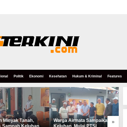
ional
Politik
Ekonomi
Kesehatan
Hukum & Kriminal
Features
h Minyak Tanah,
Warga Airmata Sampaikan
R
»
& Sampah Keluhan
Keluhan, Mulai PTSL,
B