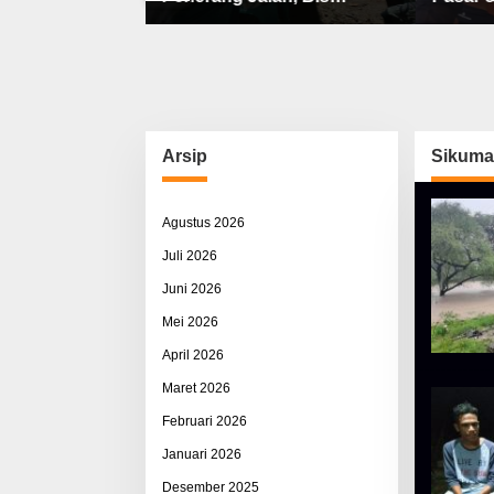
bat, Sisco
Sekolah, Jalan Rusak Berat
Utama 
ah & Pemerasan
& Susah Pupuk Subsidi
Arsip
Sikuma
Agustus 2026
Juli 2026
Juni 2026
Mei 2026
April 2026
Maret 2026
Februari 2026
Januari 2026
Desember 2025