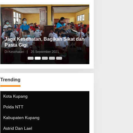
Jaga Kesehatan, Bagikan Sikat dan
Perketat Protoko
Pasta Gigi
Lebaran Lebih 
Di Kesehatan
|
25 September 2021
Di Kesehatan
|
5 Mei 20
Trending
Kota Kupang
Polda NTT
Kabupaten Kupang
Astrid Dan Lael