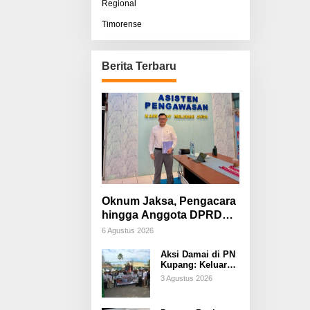
Regional
Timorense
Berita Terbaru
Oknum Jaksa, Pengacara
hingga Anggota DPRD
Diduga Terlibat, Sisco
6 Agustus 2026
Bessi: Fitnah &
Aksi Damai di PN
Pemerasan Terorganisir
Kupang: Keluarga
Tuding Proses
3 Agustus 2026
Hukum Kasus
Sebastian Bokol
Sarat Rekayasa