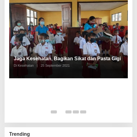
P
a
Jaga Kesehatan, Bagikan Sikat dan Pasta Gigi
A
Di Kesehatan
|
25 September 2021
Di
Trending