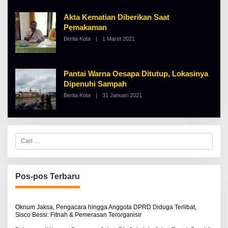
A
L
B
Akta Kematian Diberikan Saat
E
Pemakaman
R
T
Berita Kota
|
1 Maret 2021
O
K
L
I
E
N
H
O
A
S
Pantai Warna Oesapa Ditutup, Lokasinya
L
E
B
Dipenuhi Sampah
E
Berita Kota
|
31 Januari 2021
O
R
L
T
E
K
H
I
A
N
L
O
C
B
S
a
E
E
r
R
i
T
u
K
I
n
Pos-pos Terbaru
N
t
O
u
S
k
E
:
Oknum Jaksa, Pengacara hingga Anggota DPRD Diduga Terlibat,
Sisco Bessi: Fitnah & Pemerasan Terorganisir