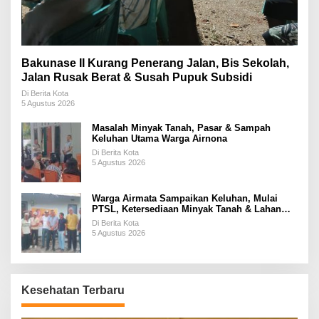
Bakunase II Kurang Penerang Jalan, Bis Sekolah,
Jalan Rusak Berat & Susah Pupuk Subsidi
Di Berita Kota
5 Agustus 2026
Masalah Minyak Tanah, Pasar & Sampah
Keluhan Utama Warga Airnona
Di Berita Kota
5 Agustus 2026
Warga Airmata Sampaikan Keluhan, Mulai
PTSL, Ketersediaan Minyak Tanah & Lahan
Pemakaman
Di Berita Kota
5 Agustus 2026
Kesehatan Terbaru