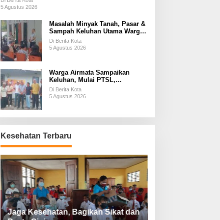
Di Berita Kota
5 Agustus 2026
Masalah Minyak Tanah, Pasar &
Sampah Keluhan Utama Warga
Airnona
Di Berita Kota
5 Agustus 2026
Warga Airmata Sampaikan
Keluhan, Mulai PTSL,
Ketersediaan Minyak Tanah &
Di Berita Kota
Lahan Pemakaman
5 Agustus 2026
Kesehatan Terbaru
Jaga Kesehatan, Bagikan Sikat dan
Perketat Protoko