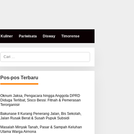
Kuliner
Pariwisata
Disway
Timorense
C
a
r
i
u
n
Pos-pos Terbaru
t
eses, Mokris Lay Salurkan
Aksi Damai di PN Kupang:
u
antuan Dana Pribadi
Keluarga Tuding Proses
k
ntuk Warga Airnona
Hukum Kasus Sebastian
:
Oknum Jaksa, Pengacara hingga Anggota DPRD
Diduga Terlibat, Sisco Bessi: Fitnah & Pemerasan
Bokol Sarat Rekayasa
Terorganisir
Bakunase II Kurang Penerang Jalan, Bis Sekolah,
Jalan Rusak Berat & Susah Pupuk Subsidi
Masalah Minyak Tanah, Pasar & Sampah Keluhan
Utama Warga Airnona