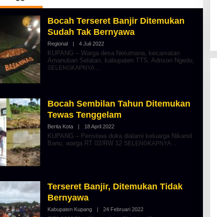
Bocah Terseret Banjir Ditemukan
Sudah Tak Bernyawa
Regional
|
4 Juli 2022
O
L
KUPANG – Warga desa Netutnana, kecamatan
E
Amanuban Selatan, kabupaten TTS, Adrison Ngedo,
H
SELENGKAPNYA
A
L
B
E
R
Bocah Sembilan Tahun Ditemukan
T
K
Tewas Tenggelam
I
N
Berita Kota
|
18 April 2022
O
O
L
KUPANG – Peristiwa duka dialami keluarga Nikanol
S
E
Banu, warga RT 02/RW 12
SELENGKAPNYA
E
H
A
L
B
E
R
Terseret Banjir, Ditemukan Tidak
T
K
Bernyawa
I
N
Kabupaten Kupang
|
24 Februari 2022
O
O
L