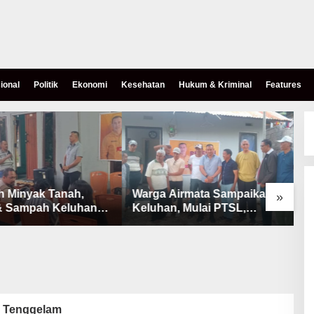
ional
Politik
Ekonomi
Kesehatan
Hukum & Kriminal
Features
h Minyak Tanah,
Warga Airmata Sampaikan
R
»
& Sampah Keluhan
Keluhan, Mulai PTSL,
B
Warga Airnona
Ketersediaan Minyak Tanah
u
& Lahan Pemakaman
 Tenggelam