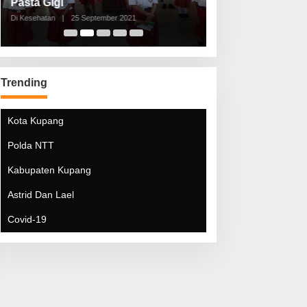
Pasta Gigi
Lebaran Lebih 
Di Kesehatan
|
25 September 2021
Di Kesehatan
|
5 Mei 20
Trending
Kota Kupang
Polda NTT
Kabupaten Kupang
Astrid Dan Lael
Covid-19