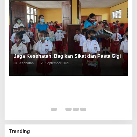
P
a
Jaga Kesehatan, Bagikan Sikat dan Pasta Gigi
A
Di Kesehatan
|
25 September 2021
Di
Trending