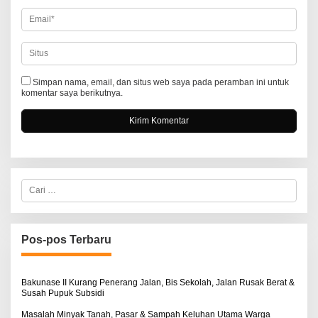
Simpan nama, email, dan situs web saya pada peramban ini untuk
komentar saya berikutnya.
C
a
r
i
u
n
Pos-pos Terbaru
t
u
k
:
Bakunase II Kurang Penerang Jalan, Bis Sekolah, Jalan Rusak Berat &
Susah Pupuk Subsidi
Masalah Minyak Tanah, Pasar & Sampah Keluhan Utama Warga