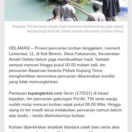
Anggota TNI bersama warga saat mencoba membendung agar dapat
mengurangi debit air, dalam proses pencarian korban hilang
OELAMASI – Proses pencarian korban tenggelam, Leonard
Lemeriwa, 11, di Kali Bineno, Desa Fatukanutu, Kecamatan
Amabi Oefeto belum juga membuahkan hasil. Setelah
sempat mencari hingga pukul 00.00 malam tadi, tim
pencarian Basarnas beserta Polsek Kupang Timur
menghentikan sementara pencarian dikarenakan kondisi
yang tidak memungkinkan.
Pantauan
kupangterkini.com
Senin (17/5/21) di lokasi
kejadian, tim pencarian gabungan Pol Air, TNI serta warga
sudah mulai mencari korban sejak pukul 08.00 Wita. Hingga
siang ini tim masih terus melakukan pencarian namun belum
ada tanda – tanda ditemukannya korban.
Korban diperkirakan terjebak diantara celah batu serta akar