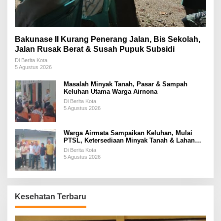
Bakunase II Kurang Penerang Jalan, Bis Sekolah,
Jalan Rusak Berat & Susah Pupuk Subsidi
Di Berita Kota
5 Agustus 2026
Masalah Minyak Tanah, Pasar & Sampah
Keluhan Utama Warga Airnona
Di Berita Kota
5 Agustus 2026
Warga Airmata Sampaikan Keluhan, Mulai
PTSL, Ketersediaan Minyak Tanah & Lahan
Pemakaman
Di Berita Kota
5 Agustus 2026
Kesehatan Terbaru