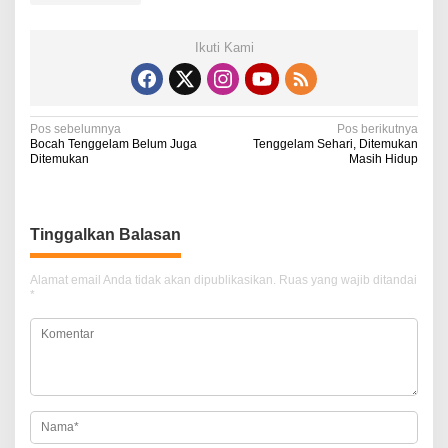
Ikuti Kami
N
Pos sebelumnya
Pos berikutnya
Bocah Tenggelam Belum Juga
Tenggelam Sehari, Ditemukan
a
Ditemukan
Masih Hidup
v
i
Tinggalkan Balasan
g
a
Alamat email Anda tidak akan dipublikasikan.
Ruas yang wajib ditandai
*
s
i
p
o
s