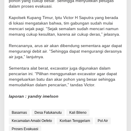
pohon yang cukup besar. Sehingga menyulitkan petugas
dalam proses evakuasi.
Kapolsek Kupang Timur, Iptu Victor H Saputra yang berada
di lokasi mengatakan bahwa, tim gabungan sudah mulai
mencari sejak pagi. “Sejak semalam sudah mencari namun
memang cukup kesulitan, karena air cukup deras,” jelasnya.
Rencananya, arus air akan dibendung sementara agar dapat
mengurangi debit air. “Sehingga dapat mengurangi derasnya
air juga,” lanjutnya.
Sementara alat berat, excavator juga digunakan dalam
pencarian ini. “Pilihan menggunakan excavator agar dapat
mengeluarkan batu dan akar pohon yang besar sehingga
memudahkan dalam pencarian,” tandas Victor.
laporan : yandry imelson
Basarnas
Desa Fatukanutu
Kali Bileno
Kecamatan Amabi Oefeto
Korban Tenggelam
Pol Air
Proses Evakuasi