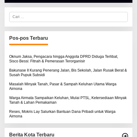
H
A
L
C
B
a
E
r
R
i
T
u
K
I
n
Pos-pos Terbaru
N
t
O
u
S
k
E
:
Oknum Jaksa, Pengacara hingga Anggota DPRD Diduga Terlibat,
Sisco Bessi: Fitnah & Pemerasan Terorganisir
Bakunase II Kurang Penerang Jalan, Bis Sekolah, Jalan Rusak Berat &
Susah Pupuk Subsidi
Masalah Minyak Tanah, Pasar & Sampah Keluhan Utama Warga
Airnona
Warga Airmata Sampaikan Keluhan, Mulai PTSL, Ketersediaan Minyak
Tanah & Lahan Pemakaman
Reses, Mokris Lay Salurkan Bantuan Dana Pribadi untuk Warga
Airnona
Berita Kota Terbaru