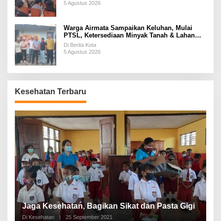
5 Agustus 2026
Warga Airmata Sampaikan Keluhan, Mulai
PTSL, Ketersediaan Minyak Tanah & Lahan
Pemakaman
Di Berita Kota
5 Agustus 2026
Kesehatan Terbaru
P
a
Jaga Kesehatan, Bagikan Sikat dan Pasta Gigi
A
Di Kesehatan
|
25 September 2021
Di