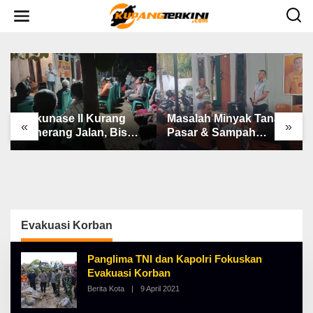
L
e
w
a
t
i
k
e
k
o
n
Bakunase II Kurang
Masalah Minyak Tanah,
t
«
»
e
Penerang Jalan, Bis
Pasar & Sampah
n
Sekolah, Jalan Rusak
Keluhan Utama Warga
Berat & Susah Pupuk
Airnona
Subsidi
Evakuasi Korban
Panglima TNI dan Kapolri Fokuskan
Evakuasi Korban
Berita Kota
|
9 April 2021
O
L
E