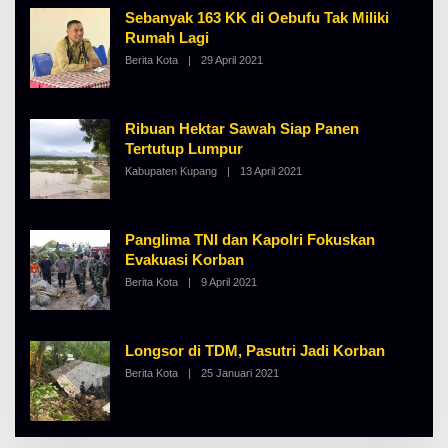
H
Sebanyak 163 KK di Oebufu Tak Miliki
A
Rumah Lagi
L
B
Berita Kota
|
29 April 2021
O
E
L
R
E
T
H
K
A
I
Ribuan Hektar Sawah Siap Panen
L
N
B
Tertutup Lumpur
O
E
S
Kabupaten Kupang
|
13 April 2021
O
R
E
L
T
E
K
H
I
A
N
Panglima TNI dan Kapolri Fokuskan
L
O
B
S
Evakuasi Korban
E
E
Berita Kota
|
9 April 2021
O
R
L
T
E
K
H
I
A
N
Longsor di TDM, Pasutri Jadi Korban
L
O
B
S
Berita Kota
|
25 Januari 2021
O
E
E
L
R
E
T
H
K
A
I
L