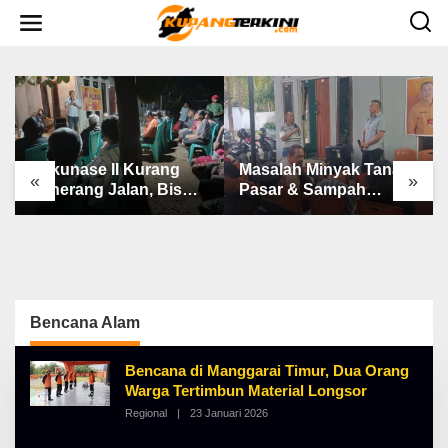
L
e
w
a
t
i
k
e
k
o
n
Bakunase II Kurang
Masalah Minyak Tanah,
t
«
»
e
Penerang Jalan, Bis
Pasar & Sampah
n
Sekolah, Jalan Rusak
Keluhan Utama Warga
Berat & Susah Pupuk
Airnona
Subsidi
Bencana Alam
Bencana di Manggarai Timur, Dua Orang
Warga Tertimbun Material Longsor
Regional
|
23 Januari 2026
O
L
E