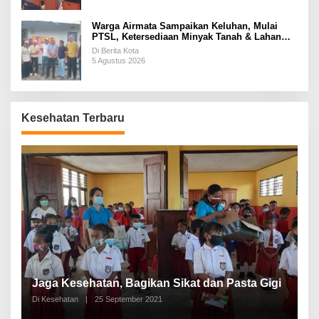
Warga Airmata Sampaikan Keluhan, Mulai
PTSL, Ketersediaan Minyak Tanah & Lahan
Pemakaman
Di Berita Kota
5 Agustus 2026
Kesehatan Terbaru
P
a
Jaga Kesehatan, Bagikan Sikat dan Pasta Gigi
A
Di Kesehatan
|
25 September 2021
Di