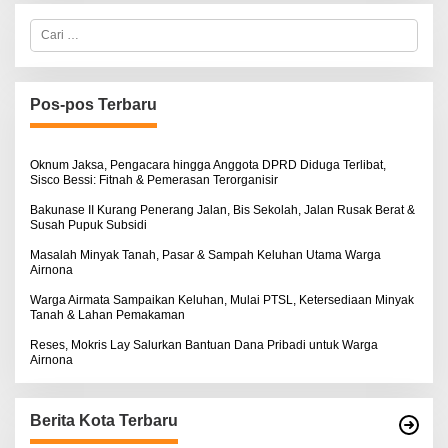
N
B
O
E
C
S
R
a
E
T
r
K
i
I
u
N
n
Pos-pos Terbaru
O
t
S
u
E
k
:
Oknum Jaksa, Pengacara hingga Anggota DPRD Diduga Terlibat,
Sisco Bessi: Fitnah & Pemerasan Terorganisir
Bakunase II Kurang Penerang Jalan, Bis Sekolah, Jalan Rusak Berat &
Susah Pupuk Subsidi
Masalah Minyak Tanah, Pasar & Sampah Keluhan Utama Warga
Airnona
Warga Airmata Sampaikan Keluhan, Mulai PTSL, Ketersediaan Minyak
Tanah & Lahan Pemakaman
Reses, Mokris Lay Salurkan Bantuan Dana Pribadi untuk Warga
Airnona
Berita Kota Terbaru