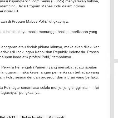
masi kupangterkini.com Senin (3/3/25) menyatakan bahwa,
dampingi Divisi Propam Mabes Polri dalam proses
inisial FJ.
saan di Propam Mabes Polri,” ungkapnya.
saat ini, pihaknya masih menunggu hasil pemeriksaan yang
langgaran atau tindak pidana lainnya, maka akan dilakukan
erlaku di lingkungan Kepolisian Republik Indonesia. Proses
upun kode etik profesi Polri,” tambahnya.
ng Perwira Penengah (Pamen) yang menjabat suatu jabatan
n pelanggaran, maka kewenangan pemeriksaan terhadap yang
pam Polri, sesuai dengan prosedur dan aturan yang berlaku.
olri agar senantiasa selalu menjunjung tinggi nilai – nilai
 tugasnya,” pungkasnya.
RSUD Naibonat Musnahkan Obat
Kadaluarsa
Polda NTT
Polres Ngada
Pornografi