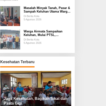
Masalah Minyak Tanah, Pasar &
Sampah Keluhan Utama Warga
Airnona
Di Berita Kota
5 Agustus 2026
Warga Airmata Sampaikan
Keluhan, Mulai PTSL,
Ketersediaan Minyak Tanah &
Di Berita Kota
Lahan Pemakaman
5 Agustus 2026
Kesehatan Terbaru
Jaga Kesehatan, Bagikan Sikat dan
Perketat Protoko
Pasta Gigi
Lebaran Lebih 