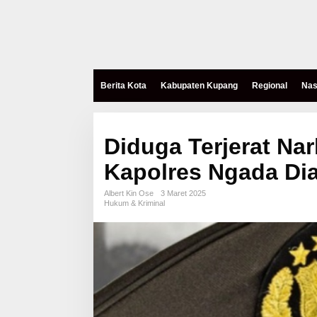
Berita Kota
Kabupaten Kupang
Regional
Nas
Diduga Terjerat Nar
Kapolres Ngada Di
Albert Kin Ose
3 Maret 2025
Hukum & Kriminal