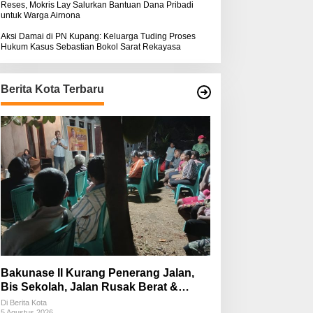
Reses, Mokris Lay Salurkan Bantuan Dana Pribadi
untuk Warga Airnona
Aksi Damai di PN Kupang: Keluarga Tuding Proses
Hukum Kasus Sebastian Bokol Sarat Rekayasa
Berita Kota Terbaru
Bakunase II Kurang Penerang Jalan,
Bis Sekolah, Jalan Rusak Berat &
Susah Pupuk Subsidi
Di Berita Kota
5 Agustus 2026