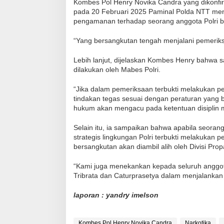
Kombes Pol Henry Novika Candra yang dikonfir
pada 20 Februari 2025 Paminal Polda NTT men
pengamanan terhadap seorang anggota Polri ber
“Yang bersangkutan tengah menjalani pemerik
Lebih lanjut, dijelaskan Kombes Henry bahwa 
dilakukan oleh Mabes Polri.
“Jika dalam pemeriksaan terbukti melakukan pe
tindakan tegas sesuai dengan peraturan yang b
hukum akan mengacu pada ketentuan disiplin ma
Selain itu, ia sampaikan bahwa apabila seora
strategis lingkungan Polri terbukti melakuka
bersangkutan akan diambil alih oleh Divisi Pro
“Kami juga menekankan kepada seluruh anggota P
Tribrata dan Caturprasetya dalam menjalankan
laporan : yandry imelson
Kombes Pol Henry Novika Candra
Narkotika