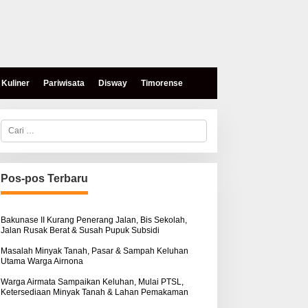
Kuliner
Pariwisata
Disway
Timorense
C
a
r
i
u
n
Pos-pos Terbaru
t
u
k
:
Bakunase II Kurang Penerang Jalan, Bis Sekolah,
Jalan Rusak Berat & Susah Pupuk Subsidi
Masalah Minyak Tanah, Pasar & Sampah Keluhan
Utama Warga Airnona
Warga Airmata Sampaikan Keluhan, Mulai PTSL,
Ketersediaan Minyak Tanah & Lahan Pemakaman