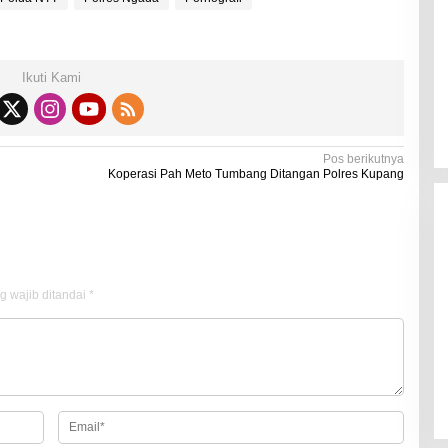
Di Kesehatan
|
19 Desember 2021
Ikuti Kami
Pos berikutnya
Koperasi Pah Meto Tumbang Ditangan Polres Kupang
g wajib ditandai
*