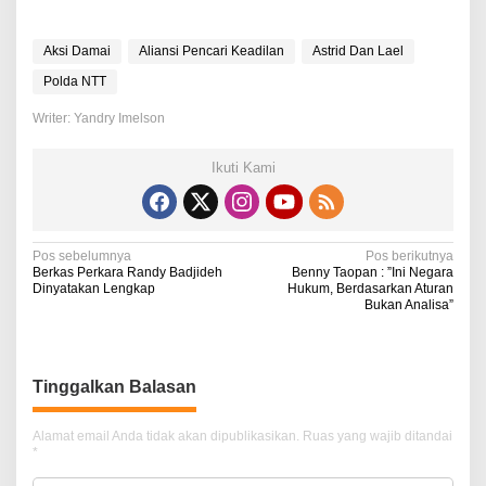
Aksi Damai
Aliansi Pencari Keadilan
Astrid Dan Lael
Polda NTT
Writer: Yandry Imelson
Ikuti Kami
N
Pos sebelumnya
Pos berikutnya
Berkas Perkara Randy Badjideh
Benny Taopan : ”Ini Negara
a
Dinyatakan Lengkap
Hukum, Berdasarkan Aturan
Bukan Analisa”
v
i
g
Tinggalkan Balasan
a
Alamat email Anda tidak akan dipublikasikan.
Ruas yang wajib ditandai
s
*
i