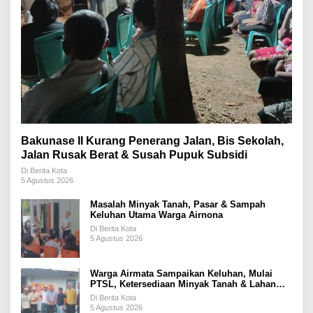
Bakunase II Kurang Penerang Jalan, Bis Sekolah,
Jalan Rusak Berat & Susah Pupuk Subsidi
Di Berita Kota
5 Agustus 2026
Masalah Minyak Tanah, Pasar & Sampah
Keluhan Utama Warga Airnona
Di Berita Kota
5 Agustus 2026
Warga Airmata Sampaikan Keluhan, Mulai
PTSL, Ketersediaan Minyak Tanah & Lahan
Pemakaman
Di Berita Kota
5 Agustus 2026