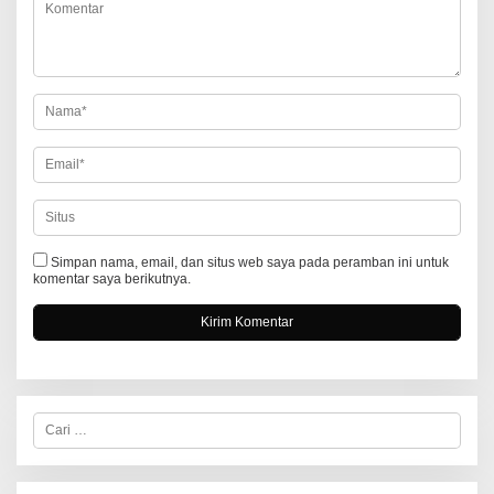
p
o
s
Simpan nama, email, dan situs web saya pada peramban ini untuk
komentar saya berikutnya.
C
a
r
i
u