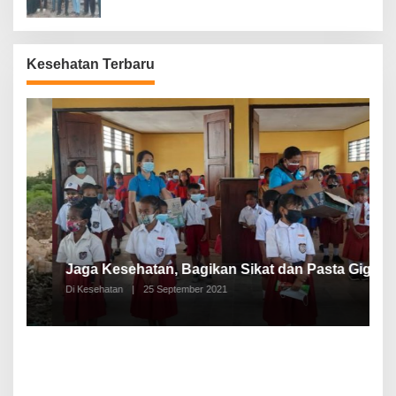
Kesehatan Terbaru
P
a
Jaga Kesehatan, Bagikan Sikat dan Pasta Gigi
A
Di Kesehatan
|
25 September 2021
Di