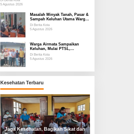
Di Berita Kota
5 Agustus 2026
Masalah Minyak Tanah, Pasar &
Sampah Keluhan Utama Warga
Airnona
Di Berita Kota
5 Agustus 2026
Warga Airmata Sampaikan
Keluhan, Mulai PTSL,
Ketersediaan Minyak Tanah &
Di Berita Kota
Lahan Pemakaman
5 Agustus 2026
Kesehatan Terbaru
Jaga Kesehatan, Bagikan Sikat dan
Perketat Protoko