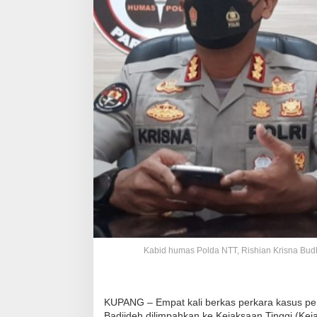
Kabid humas Polda NTT, Rishian Krisna Bud
KUPANG – Empat kali berkas perkara kasus p
Badjideh dilimpahkan ke Kejaksaan Tinggi (Kejat