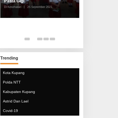
Pasta Gigi
Lebaran Lebih 
Di Kesehatan
|
25 September 2021
Di Kesehatan
|
5 Mei 20
Trending
Kota Kupang
Polda NTT
Kabupaten Kupang
Astrid Dan Lael
Covid-19