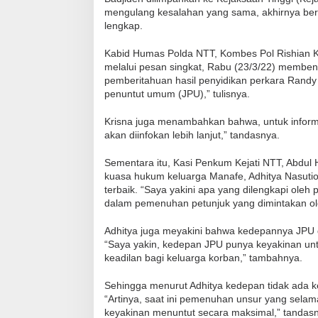
mengulang kesalahan yang sama, akhirnya ber
lengkap.
Kabid Humas Polda NTT, Kombes Pol Rishian Kr
melalui pesan singkat, Rabu (23/3/22) membena
pemberitahuan hasil penyidikan perkara Randy
penuntut umum (JPU),” tulisnya.
Krisna juga menambahkan bahwa, untuk informas
akan diinfokan lebih lanjut,” tandasnya.
Sementara itu, Kasi Penkum Kejati NTT, Abdul 
kuasa hukum keluarga Manafe, Adhitya Nasuti
terbaik. “Saya yakini apa yang dilengkapi o
dalam pemenuhan petunjuk yang dimintakan ol
Adhitya juga meyakini bahwa kedepannya JPU
“Saya yakin, kedepan JPU punya keyakinan un
keadilan bagi keluarga korban,” tambahnya.
Sehingga menurut Adhitya kedepan tidak ada k
“Artinya, saat ini pemenuhan unsur yang selama
keyakinan menuntut secara maksimal,” tandas