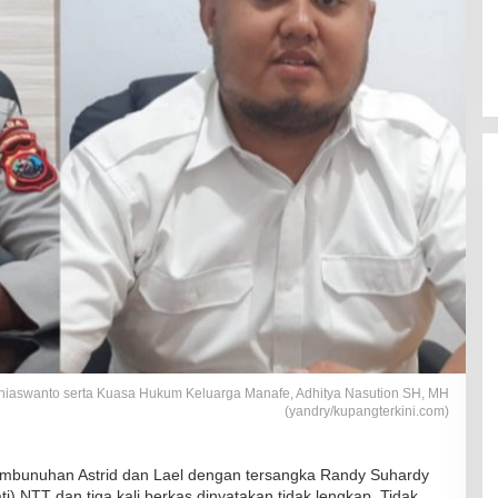
hiaswanto serta Kuasa Hukum Keluarga Manafe, Adhitya Nasution SH, MH
(yandry/kupangterkini.com)
embunuhan Astrid dan Lael dengan tersangka Randy Suhardy
i) NTT dan tiga kali berkas dinyatakan tidak lengkap. Tidak