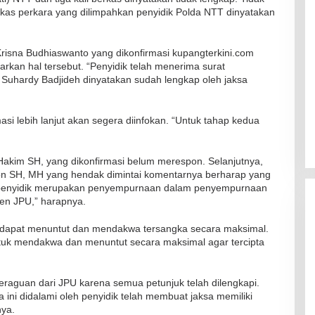
kas perkara yang dilimpahkan penyidik Polda NTT dinyatakan
isna Budhiaswanto yang dikonfirmasi kupangterkini.com
rkan hal tersebut. “Penyidik telah menerima surat
 Suhardy Badjideh dinyatakan sudah lengkap oleh jaksa
i lebih lanjut akan segera diinfokan. “Untuk tahap kedua
Hakim SH, yang dikonfirmasi belum merespon. Selanjutnya,
on SH, MH yang hendak dimintai komentarnya berharap yang
leh penyidik merupakan penyempurnaan dalam penyempurnaan
en JPU,” harapnya.
 dapat menuntut dan mendakwa tersangka secara maksimal.
tuk mendakwa dan menuntut secara maksimal agar tercipta
eraguan dari JPU karena semua petunjuk telah dilengkapi.
 ini didalami oleh penyidik telah membuat jaksa memiliki
RSUD Naibonat Musnahkan Obat
nya.