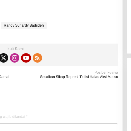
Kadaluarsa
Di Kesehatan
|
19 Desember 2021
Randy Suhardy Badjideh
Ikuti Kami
Pos berikutnya
 Damai
Sesalkan Sikap Represif Polisi Halau Aksi Massa
g wajib ditandai
*