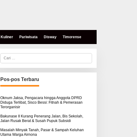
Kuliner
Pariwisata
Disway
Timorense
C
a
r
i
u
n
Pos-pos Terbaru
t
u
k
:
Oknum Jaksa, Pengacara hingga Anggota DPRD
Diduga Terlibat, Sisco Bessi: Fitnah & Pemerasan
Terorganisir
Bakunase II Kurang Penerang Jalan, Bis Sekolah,
Jalan Rusak Berat & Susah Pupuk Subsidi
Masalah Minyak Tanah, Pasar & Sampah Keluhan
Utama Warga Airnona