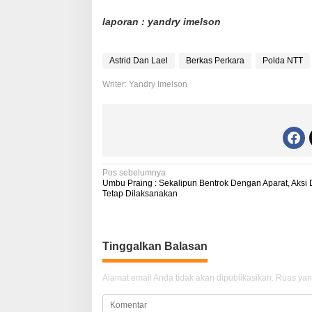
laporan : yandry imelson
Astrid Dan Lael
Berkas Perkara
Polda NTT
Writer: Yandry Imelson
N
Pos sebelumnya
Umbu Praing : Sekalipun Bentrok Dengan Aparat, Aksi
a
Tetap Dilaksanakan
v
i
Tinggalkan Balasan
g
a
Alamat email Anda tidak akan dipublikasikan.
Ruas yan
s