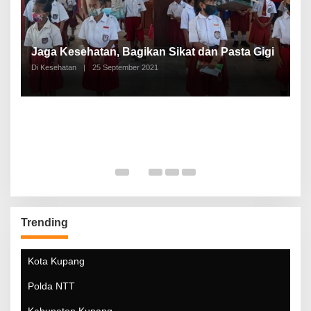
P
a
Jaga Kesehatan, Bagikan Sikat dan Pasta Gigi
A
Di Kesehatan
|
25 September 2021
Di
Trending
Kota Kupang
Polda NTT
Kabupaten Kupang