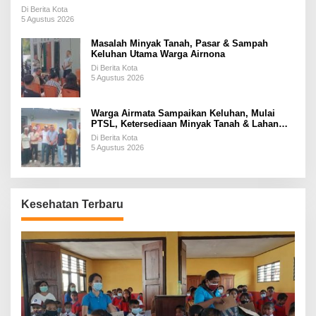
Di Berita Kota
5 Agustus 2026
Masalah Minyak Tanah, Pasar & Sampah
Keluhan Utama Warga Airnona
Di Berita Kota
5 Agustus 2026
Warga Airmata Sampaikan Keluhan, Mulai
PTSL, Ketersediaan Minyak Tanah & Lahan
Pemakaman
Di Berita Kota
5 Agustus 2026
Kesehatan Terbaru