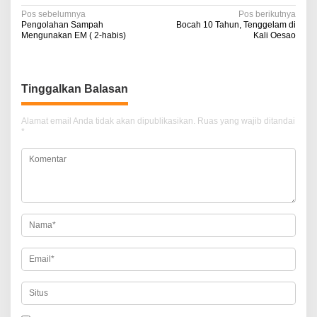
N
Pos sebelumnya
Pos berikutnya
Pengolahan Sampah
Bocah 10 Tahun, Tenggelam di
a
Mengunakan EM ( 2-habis)
Kali Oesao
v
i
Tinggalkan Balasan
g
a
Alamat email Anda tidak akan dipublikasikan.
Ruas yang wajib ditandai
*
s
i
p
o
s