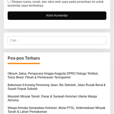
Simpan nama, email, dan situs web saya pada peramban ini untuk
komentar saya berikutnya.
C
a
r
i
u
n
Pos-pos Terbaru
t
u
k
:
Oknum Jaksa, Pengacara hingga Anggota DPRD Diduga Terlibat,
Sisco Bessi: Fitnah & Pemerasan Terorganisir
Bakunase II Kurang Penerang Jalan, Bis Sekolah, Jalan Rusak Berat &
Susah Pupuk Subsidi
Masalah Minyak Tanah, Pasar & Sampah Keluhan Utama Warga
Airnona
Warga Airmata Sampaikan Keluhan, Mulai PTSL, Ketersediaan Minyak
Tanah & Lahan Pemakaman