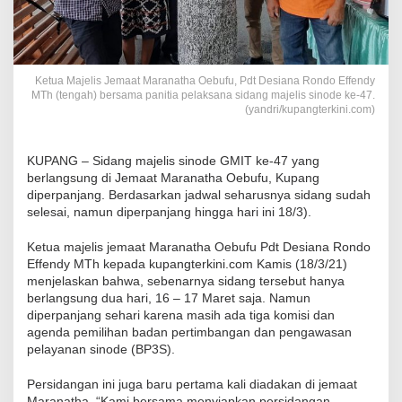
Ketua Majelis Jemaat Maranatha Oebufu, Pdt Desiana Rondo Effendy
MTh (tengah) bersama panitia pelaksana sidang majelis sinode ke-47.
(yandri/kupangterkini.com)
KUPANG – Sidang majelis sinode GMIT ke-47 yang
berlangsung di Jemaat Maranatha Oebufu, Kupang
diperpanjang. Berdasarkan jadwal seharusnya sidang sudah
selesai, namun diperpanjang hingga hari ini 18/3).
Ketua majelis jemaat Maranatha Oebufu Pdt Desiana Rondo
Effendy MTh kepada kupangterkini.com Kamis (18/3/21)
menjelaskan bahwa, sebenarnya sidang tersebut hanya
berlangsung dua hari, 16 – 17 Maret saja. Namun
diperpanjang sehari karena masih ada tiga komisi dan
agenda pemilihan badan pertimbangan dan pengawasan
pelayanan sinode (BP3S).
Persidangan ini juga baru pertama kali diadakan di jemaat
Maranatha. “Kami bersama menyiapkan persidangan