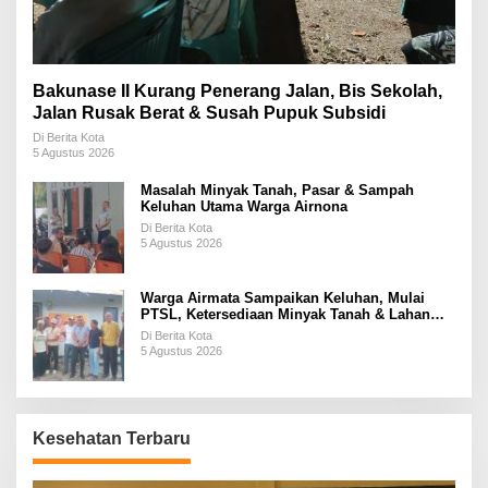
Bakunase II Kurang Penerang Jalan, Bis Sekolah,
Jalan Rusak Berat & Susah Pupuk Subsidi
Di Berita Kota
5 Agustus 2026
Masalah Minyak Tanah, Pasar & Sampah
Keluhan Utama Warga Airnona
Di Berita Kota
5 Agustus 2026
Warga Airmata Sampaikan Keluhan, Mulai
PTSL, Ketersediaan Minyak Tanah & Lahan
Pemakaman
Di Berita Kota
5 Agustus 2026
Kesehatan Terbaru