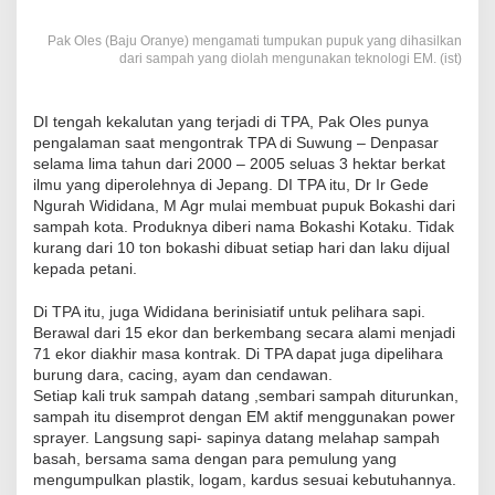
Pak Oles (Baju Oranye) mengamati tumpukan pupuk yang dihasilkan
dari sampah yang diolah mengunakan teknologi EM. (ist)
DI tengah kekalutan yang terjadi di TPA, Pak Oles punya
pengalaman saat mengontrak TPA di Suwung – Denpasar
selama lima tahun dari 2000 – 2005 seluas 3 hektar berkat
ilmu yang diperolehnya di Jepang. DI TPA itu, Dr Ir Gede
Ngurah Wididana, M Agr mulai membuat pupuk Bokashi dari
sampah kota. Produknya diberi nama Bokashi Kotaku. Tidak
kurang dari 10 ton bokashi dibuat setiap hari dan laku dijual
kepada petani.
Di TPA itu, juga Wididana berinisiatif untuk pelihara sapi.
Berawal dari 15 ekor dan berkembang secara alami menjadi
71 ekor diakhir masa kontrak. Di TPA dapat juga dipelihara
burung dara, cacing, ayam dan cendawan.
Setiap kali truk sampah datang ,sembari sampah diturunkan,
sampah itu disemprot dengan EM aktif menggunakan power
sprayer. Langsung sapi- sapinya datang melahap sampah
basah, bersama sama dengan para pemulung yang
mengumpulkan plastik, logam, kardus sesuai kebutuhannya.