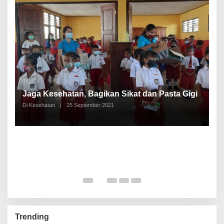
P
a
Jaga Kesehatan, Bagikan Sikat dan Pasta Gigi
A
Di Kesehatan
|
25 September 2021
Di
Trending