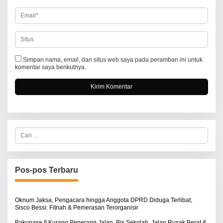
Simpan nama, email, dan situs web saya pada peramban ini untuk
komentar saya berikutnya.
C
a
r
i
u
n
Pos-pos Terbaru
t
u
k
:
Oknum Jaksa, Pengacara hingga Anggota DPRD Diduga Terlibat,
Sisco Bessi: Fitnah & Pemerasan Terorganisir
Bakunase II Kurang Penerang Jalan, Bis Sekolah, Jalan Rusak Berat &