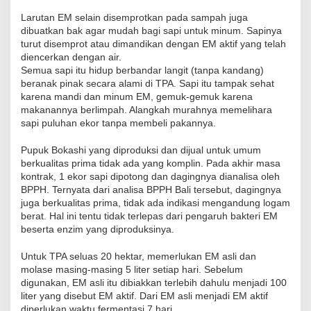
Larutan EM selain disemprotkan pada sampah juga
dibuatkan bak agar mudah bagi sapi untuk minum. Sapinya
turut disemprot atau dimandikan dengan EM aktif yang telah
diencerkan dengan air.
Semua sapi itu hidup berbandar langit (tanpa kandang)
beranak pinak secara alami di TPA. Sapi itu tampak sehat
karena mandi dan minum EM, gemuk-gemuk karena
makanannya berlimpah. Alangkah murahnya memelihara
sapi puluhan ekor tanpa membeli pakannya.
Pupuk Bokashi yang diproduksi dan dijual untuk umum
berkualitas prima tidak ada yang komplin. Pada akhir masa
kontrak, 1 ekor sapi dipotong dan dagingnya dianalisa oleh
BPPH. Ternyata dari analisa BPPH Bali tersebut, dagingnya
juga berkualitas prima, tidak ada indikasi mengandung logam
berat. Hal ini tentu tidak terlepas dari pengaruh bakteri EM
beserta enzim yang diproduksinya.
Untuk TPA seluas 20 hektar, memerlukan EM asli dan
molase masing-masing 5 liter setiap hari. Sebelum
digunakan, EM asli itu dibiakkan terlebih dahulu menjadi 100
liter yang disebut EM aktif. Dari EM asli menjadi EM aktif
diperlukan waktu fermentasi 7 hari.