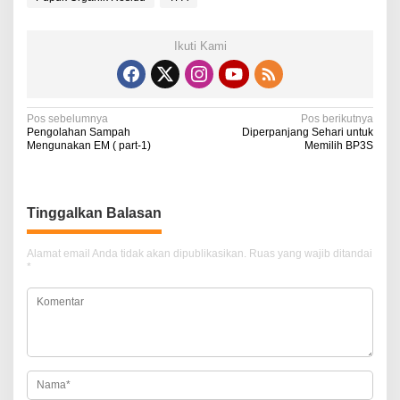
Ikuti Kami
N
Pos sebelumnya
Pos berikutnya
Pengolahan Sampah
Diperpanjang Sehari untuk
a
Mengunakan EM ( part-1)
Memilih BP3S
v
i
Tinggalkan Balasan
g
a
Alamat email Anda tidak akan dipublikasikan.
Ruas yang wajib ditandai
*
s
i
p
o
s