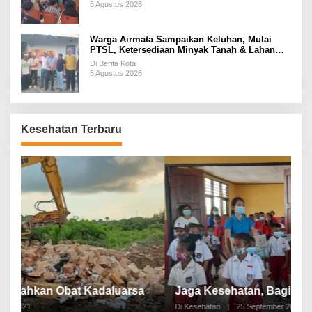
5 Agustus 2026
Warga Airmata Sampaikan Keluhan, Mulai
PTSL, Ketersediaan Minyak Tanah & Lahan
Pemakaman
Di Berita Kota
5 Agustus 2026
Kesehatan Terbaru
P
a
Jaga Kesehatan, Bagikan Sikat dan Pasta Gigi
A
Di Kesehatan
|
25 September 2021
Di