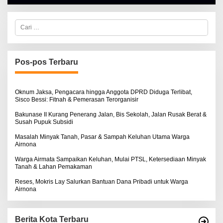
A
L
B
E
C
R
a
T
r
K
i
I
u
N
n
Pos-pos Terbaru
O
t
S
u
E
k
:
Oknum Jaksa, Pengacara hingga Anggota DPRD Diduga Terlibat,
Sisco Bessi: Fitnah & Pemerasan Terorganisir
Bakunase II Kurang Penerang Jalan, Bis Sekolah, Jalan Rusak Berat &
Susah Pupuk Subsidi
Masalah Minyak Tanah, Pasar & Sampah Keluhan Utama Warga
Airnona
Warga Airmata Sampaikan Keluhan, Mulai PTSL, Ketersediaan Minyak
Tanah & Lahan Pemakaman
Reses, Mokris Lay Salurkan Bantuan Dana Pribadi untuk Warga
Airnona
Berita Kota Terbaru