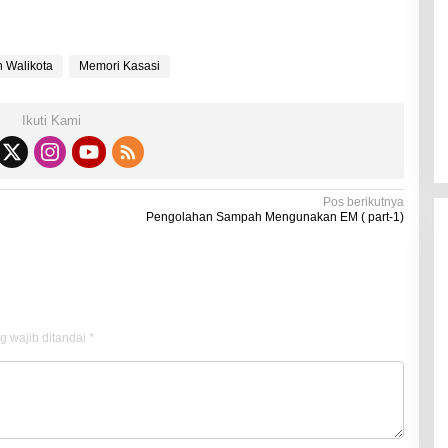
Kadaluarsa
Di Kesehatan
|
19 Desember 2021
 Walikota
Memori Kasasi
Ikuti Kami
Pos berikutnya
Pengolahan Sampah Mengunakan EM ( part-1)
g wajib ditandai
*