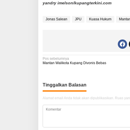
yandry imelson/kupangterkini.com
Jonas Salean
JPU
Kuasa Hukum
Mantan
N
Pos sebelumnya
Mantan Walikota Kupang Divonis Bebas
a
v
i
Tinggalkan Balasan
g
Alamat email Anda tidak akan dipublikasikan.
Ruas yan
a
s
i
p