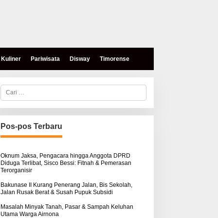
Kuliner
Pariwisata
Disway
Timorense
C
a
r
i
u
n
Pos-pos Terbaru
t
u
k
:
Oknum Jaksa, Pengacara hingga Anggota DPRD
Diduga Terlibat, Sisco Bessi: Fitnah & Pemerasan
Terorganisir
Bakunase II Kurang Penerang Jalan, Bis Sekolah,
Jalan Rusak Berat & Susah Pupuk Subsidi
Masalah Minyak Tanah, Pasar & Sampah Keluhan
Utama Warga Airnona