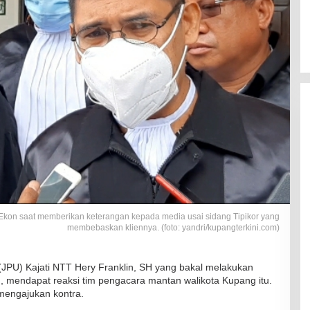
 Ekon saat memberikan keterangan kepada media usai sidang Tipikor yang
membebaskan kliennya. (foto: yandri/kupangterkini.com)
PU) Kajati NTT Hery Franklin, SH yang bakal melakukan
, mendapat reaksi tim pengacara mantan walikota Kupang itu.
mengajukan kontra.