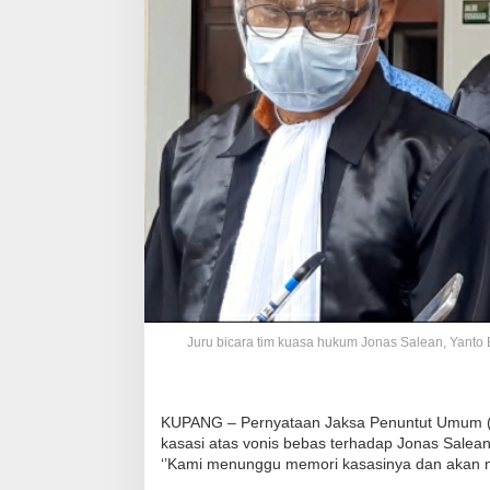
Juru bicara tim kuasa hukum Jonas Salean, Yanto
KUPANG – Pernyataan Jaksa Penuntut Umum (J
kasasi atas vonis bebas terhadap Jonas Salean
‘’Kami menunggu memori kasasinya dan akan 