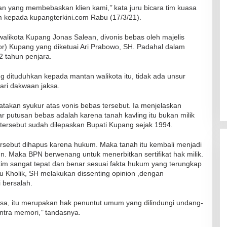
 yang membebaskan klien kami,’’ kata juru bicara tim kuasa
kepada kupangterkini.com Rabu (17/3/21).
likota Kupang Jonas Salean, divonis bebas oleh majelis
or) Kupang yang diketuai Ari Prabowo, SH. Padahal dalam
 tahun penjara.
g dituduhkan kepada mantan walikota itu, tidak ada unsur
ri dakwaan jaksa.
akan syukur atas vonis bebas tersebut. Ia menjelaskan
putusan bebas adalah karena tanah kavling itu bukan milik
tersebut sudah dilepaskan Bupati Kupang sejak 1994.
ersebut dihapus karena hukum. Maka tanah itu kembali menjadi
. Maka BPN berwenang untuk menerbitkan sertifikat hak milik.
im sangat tepat dan benar sesuai fakta hukum yang terungkap
u Kholik, SH melakukan dissenting opinion ,dengan
 bersalah.
sa, itu merupakan hak penuntut umum yang dilindungi undang-
tra memori,’’ tandasnya.
RSUD Naibonat Musnahkan Obat