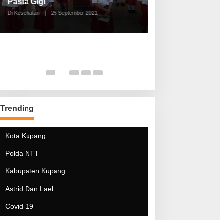
Pasta Gigi
Lebaran Lebih 
Di Kesehatan
|
25 September 2021
Di Kesehatan
|
5 Mei 20
Trending
Kota Kupang
Polda NTT
Kabupaten Kupang
Astrid Dan Lael
Covid-19