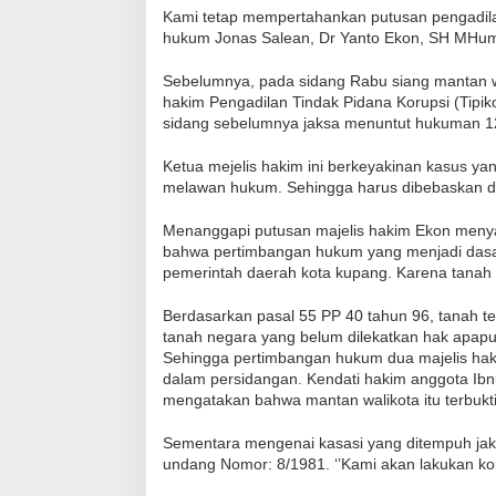
Kami tetap mempertahankan putusan pengadilan
hukum Jonas Salean, Dr Yanto Ekon, SH MHum 
Sebelumnya, pada sidang Rabu siang mantan wa
hakim Pengadilan Tindak Pidana Korupsi (Tipik
sidang sebelumnya jaksa menuntut hukuman 12
Ketua mejelis hakim ini berkeyakinan kasus yan
melawan hukum. Sehingga harus dibebaskan da
Menanggapi putusan majelis hakim Ekon menyat
bahwa pertimbangan hukum yang menjadi dasar 
pemerintah daerah kota kupang. Karena tanah 
Berdasarkan pasal 55 PP 40 tahun 96, tanah t
tanah negara yang belum dilekatkan hak apapun
Sehingga pertimbangan hukum dua majelis hak
dalam persidangan. Kendati hakim anggota Ibn
mengatakan bahwa mantan walikota itu terbukti
Sementara mengenai kasasi yang ditempuh jak
undang Nomor: 8/1981. ‘’Kami akan lakukan kon