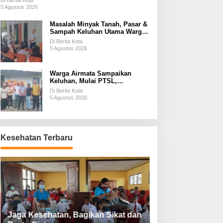
Di Berita Kota
5 Agustus 2026
Masalah Minyak Tanah, Pasar &
Sampah Keluhan Utama Warga
Airnona
Di Berita Kota
5 Agustus 2026
Warga Airmata Sampaikan
Keluhan, Mulai PTSL,
Ketersediaan Minyak Tanah &
Di Berita Kota
Lahan Pemakaman
5 Agustus 2026
Kesehatan Terbaru
Jaga Kesehatan, Bagikan Sikat dan
Perketat Protoko