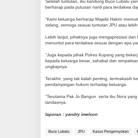
Setelah tuntutan, ibu kandung Buce Lubalu ya
berharap pada putusan nanti para terdakwa dap
“Kami keluarga berharap Majelis Hakim memutus
sidang, semoga seauai tuntutan JPU atau lebih 
Lebih lanjut, pihaknya juga mengapresiasi dan
menuntut para terdakwa sesuai dengan apa ya
“Juga kepada pihak Polres Kupang yang bekerj
kepada keluarga besar, sahabat dan simpatisan
ungkapnya.
Terakhir, yang tak kalah penting, terimakasih 
pendampingan hukum terhadap keluarga.
“Terutama Pak Jo Bangun serta ibu Nora yang
tandasnya.
laporan : yandry imelson
Buce Lubalu
JPU
Kasus Pengeroyokan