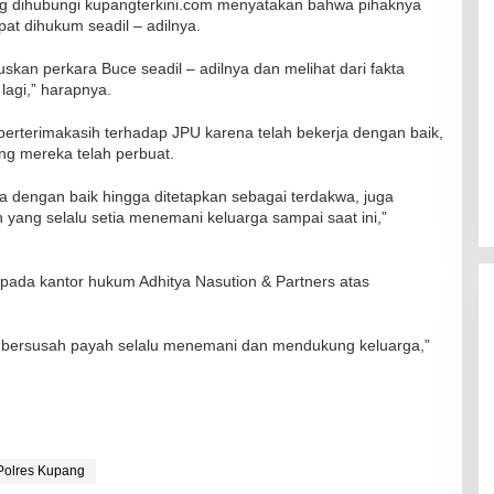
ng dihubungi kupangterkini.com menyatakan bahwa pihaknya
at dihukum seadil – adilnya.
kan perkara Buce seadil – adilnya dan melihat dari fakta
lagi,” harapnya.
 berterimakasih terhadap JPU karena telah bekerja dengan baik,
ng mereka telah perbuat.
a dengan baik hingga ditetapkan sebagai terdakwa, juga
 yang selalu setia menemani keluarga sampai saat ini,”
kepada kantor hukum Adhitya Nasution & Partners atas
 bersusah payah selalu menemani dan mendukung keluarga,”
RSUD Naibonat Musnahkan Obat
Polres Kupang
Kadaluarsa