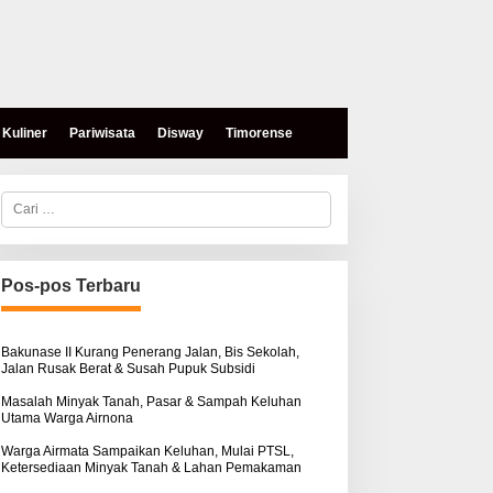
Kuliner
Pariwisata
Disway
Timorense
C
a
r
i
u
n
Pos-pos Terbaru
t
u
k
:
Bakunase II Kurang Penerang Jalan, Bis Sekolah,
Jalan Rusak Berat & Susah Pupuk Subsidi
Masalah Minyak Tanah, Pasar & Sampah Keluhan
Utama Warga Airnona
Warga Airmata Sampaikan Keluhan, Mulai PTSL,
Ketersediaan Minyak Tanah & Lahan Pemakaman