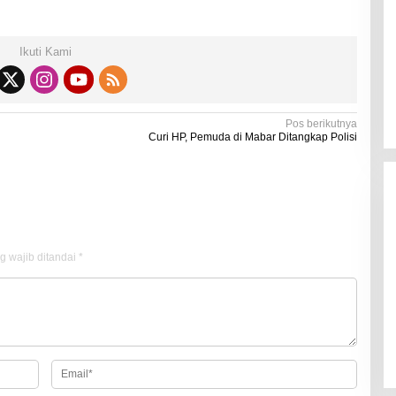
Di Kesehatan
|
19 Desember 2021
Ikuti Kami
Pos berikutnya
Curi HP, Pemuda di Mabar Ditangkap Polisi
g wajib ditandai
*