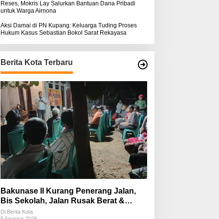
Reses, Mokris Lay Salurkan Bantuan Dana Pribadi
untuk Warga Airnona
Aksi Damai di PN Kupang: Keluarga Tuding Proses
Hukum Kasus Sebastian Bokol Sarat Rekayasa
Berita Kota Terbaru
Bakunase II Kurang Penerang Jalan,
Bis Sekolah, Jalan Rusak Berat &
Susah Pupuk Subsidi
Di Berita Kota
5 Agustus 2026