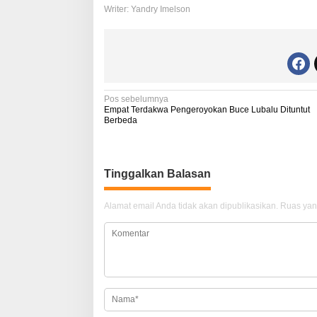
Writer: Yandry Imelson
N
Pos sebelumnya
Empat Terdakwa Pengeroyokan Buce Lubalu Dituntut
a
Berbeda
v
i
Tinggalkan Balasan
g
a
Alamat email Anda tidak akan dipublikasikan.
Ruas yan
s
i
p
o
s