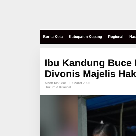
Berita Kota
Kabupaten Kupang
Regional
Nas
Ibu Kandung Buce 
Divonis Majelis Hak
Albert Kin Ose
10 Maret 2025
Hukum & Kriminal