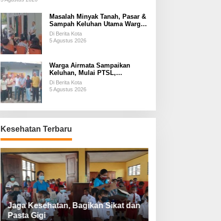
Masalah Minyak Tanah, Pasar &
Sampah Keluhan Utama Warga
Airnona
Di Berita Kota
5 Agustus 2026
Warga Airmata Sampaikan
Keluhan, Mulai PTSL,
Ketersediaan Minyak Tanah &
Di Berita Kota
Lahan Pemakaman
5 Agustus 2026
Kesehatan Terbaru
Jaga Kesehatan, Bagikan Sikat dan
Perketat Protoko
Pasta Gigi
Lebaran Lebih 