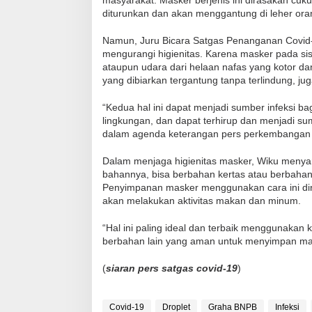
diturunkan dan akan menggantung di leher o
Namun, Juru Bicara Satgas Penanganan Covid-1
mengurangi higienitas. Karena masker pada sis
ataupun udara dari helaan nafas yang kotor da
yang dibiarkan tergantung tanpa terlindung, ju
“Kedua hal ini dapat menjadi sumber infeksi ba
lingkungan, dan dapat terhirup dan menjadi s
dalam agenda keterangan pers perkembangan 
Dalam menjaga higienitas masker, Wiku menya
bahannya, bisa berbahan kertas atau berbahan 
Penyimpanan masker menggunakan cara ini din
akan melakukan aktivitas makan dan minum.
“Hal ini paling ideal dan terbaik menggunakan
berbahan lain yang aman untuk menyimpan mas
(
siaran pers satgas covid-19
)
Covid-19
Droplet
Graha BNPB
Infeksi