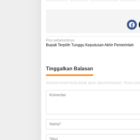
N
Pos sebelumnya
Bupati Terpilih Tunggu Keputusan Akhir Pemerintah
a
v
i
Tinggalkan Balasan
g
Alamat email Anda tidak akan dipublikasikan.
Ruas yan
a
s
i
p
o
s