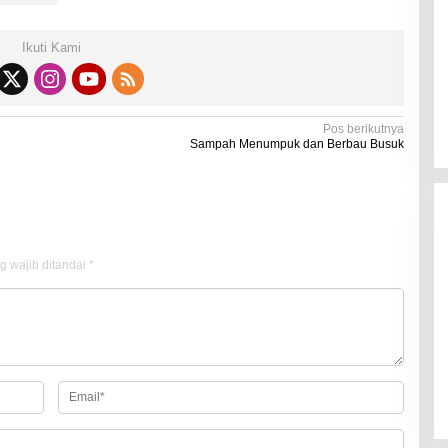
Di Kesehatan
|
19 Desember 2021
Ikuti Kami
Pos berikutnya
Sampah Menumpuk dan Berbau Busuk
g wajib ditandai
*