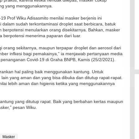
rang yang menggunakannya.
9 Prof Wiku Adisasmito menilai masker berjenis ini
i dalam sudah terkontaminasi droplet saat berbicara, batuk
n berpotensi menularkan orang disekitarnya. Bahkan, masker
ga berpotensi menerima paparan dari luar.
gi orang sekitarnya, maupun terpapar droplet dan aerosol dari
umber infkesi bagi pemakainya,” ia menjawab pertanyaan media
penanganan Covid-19 di Graha BNPB, Kamis (25/2/2021).
rankan hal paling baik menggunakan kantung. Untuk
lain yang aman dan yang bisa dibuka dan ditutup rapat-rapat.
ilai lebih aman dan higienis ketika yang menggunakannya
 kantung yang ditutup rapat. Baik yang berbahan kertas maupun
ker,” pesan Wiku.
RSUD Naibonat Musnahkan Obat
Kadaluarsa
Masker