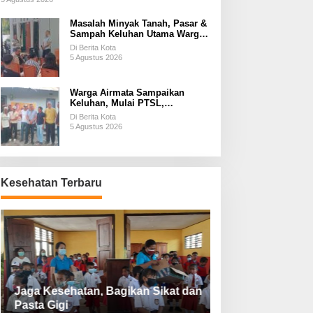
Masalah Minyak Tanah, Pasar &
Sampah Keluhan Utama Warga
Airnona
Di Berita Kota
5 Agustus 2026
Warga Airmata Sampaikan
Keluhan, Mulai PTSL,
Ketersediaan Minyak Tanah &
Di Berita Kota
Lahan Pemakaman
5 Agustus 2026
Kesehatan Terbaru
Jaga Kesehatan, Bagikan Sikat dan
Perketat Protoko
Pasta Gigi
Lebaran Lebih 