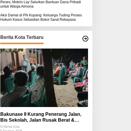
Reses, Mokris Lay Salurkan Bantuan Dana Pribadi
untuk Warga Airnona
Aksi Damai di PN Kupang: Keluarga Tuding Proses
Hukum Kasus Sebastian Bokol Sarat Rekayasa
Berita Kota Terbaru
Bakunase II Kurang Penerang Jalan,
Bis Sekolah, Jalan Rusak Berat &
Susah Pupuk Subsidi
Di Berita Kota
5 Agustus 2026