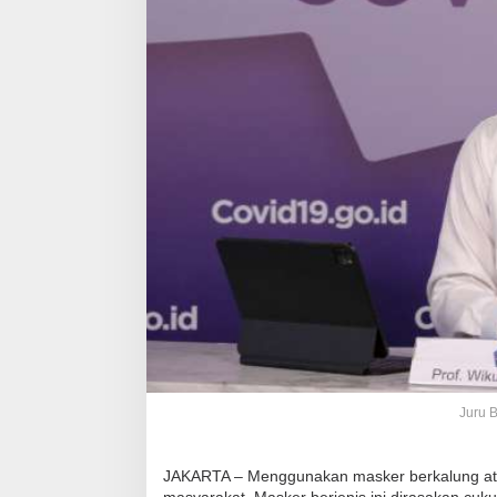
Juru B
JAKARTA – Menggunakan masker berkalung atau 
masyarakat. Masker berjenis ini dirasakan cuku