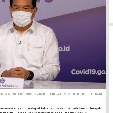
icara Satgas Penanganan Covid-19 Prof Wiku Adisasmito. (foto : istimewa)
masker yang terdapat tali strap mulai menjadi tren di tengah
p praktis, karena ketika hendak dilepas, masker cukup