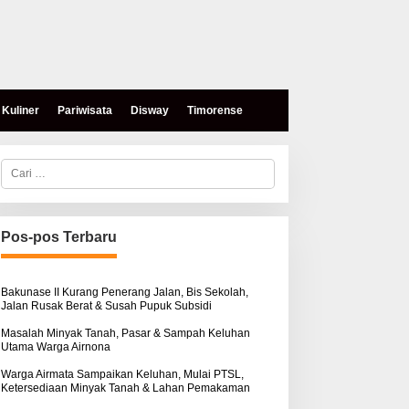
Kuliner
Pariwisata
Disway
Timorense
C
a
r
i
u
n
Pos-pos Terbaru
t
u
k
:
Bakunase II Kurang Penerang Jalan, Bis Sekolah,
Jalan Rusak Berat & Susah Pupuk Subsidi
Masalah Minyak Tanah, Pasar & Sampah Keluhan
Utama Warga Airnona
Warga Airmata Sampaikan Keluhan, Mulai PTSL,
Ketersediaan Minyak Tanah & Lahan Pemakaman