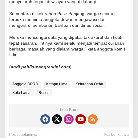
menyeluruh terjadi di wilayah yang didatangi.
Sementara di kelurahan Pasir Panjang, warga secara
terbuka meminta anggota dewan mengawasi dan
mengontrol pemberian bantuan dari dinas sosial.
Mereka mencurigai data yang dipakai tak akurat dan tidak
tepat sasaran. ‘Intinya kami selalu menjadi tempat curahan
berbagai masalah yang dialami warga,’’ kata anggota komisi
II itu.
(
andi pah/kupangterkini.com
)
Anggota DPRD
Kelapa Lima
Kelurahan Oeba
Kota Lama
Reses
Ikuti Kami
N
Pos sebelumnya
Pos berikutnya