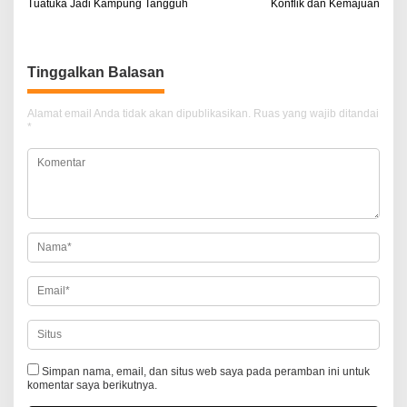
Tuatuka Jadi Kampung Tangguh
Konflik dan Kemajuan
a
v
i
Tinggalkan Balasan
g
Alamat email Anda tidak akan dipublikasikan.
Ruas yang wajib ditandai
a
*
s
i
p
o
s
Simpan nama, email, dan situs web saya pada peramban ini untuk
komentar saya berikutnya.