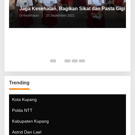
P
a
Jaga Kesehatan, Bagikan Sikat dan Pasta Gigi
A
Di Kesehatan
|
25 September 2021
Di
Trending
Kota Kupang
Polda NTT
Kabupaten Kupang
Astrid Dan Lael