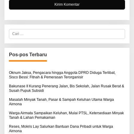
C
a
r
i
u
n
Pos-pos Terbaru
t
u
k
:
Oknum Jaksa, Pengacara hingga Anggota DPRD Diduga Terlibat,
Sisco Bessi: Fitnah & Pemerasan Terorganisir
Bakunase II Kurang Penerang Jalan, Bis Sekolah, Jalan Rusak Berat &
Susah Pupuk Subsidi
Masalah Minyak Tanah, Pasar & Sampah Keluhan Utama Warga
Airnona
Warga Airmata Sampaikan Keluhan, Mulai PTSL, Ketersediaan Minyak
Tanah & Lahan Pemakaman
Reses, Mokris Lay Salurkan Bantuan Dana Pribadi untuk Warga
Airnona