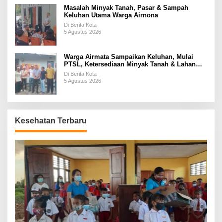
Masalah Minyak Tanah, Pasar & Sampah
Keluhan Utama Warga Airnona
Di Berita Kota
5 Agustus 2026
Warga Airmata Sampaikan Keluhan, Mulai
PTSL, Ketersediaan Minyak Tanah & Lahan
Pemakaman
Di Berita Kota
5 Agustus 2026
Kesehatan Terbaru