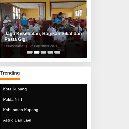
Jaga Kesehatan, Bagikan Sikat dan
Perketat Protoko
Pasta Gigi
Lebaran Lebih 
Di Kesehatan
|
25 September 2021
Di Kesehatan
|
5 Mei 20
Trending
Kota Kupang
Polda NTT
Kabupaten Kupang
Astrid Dan Lael