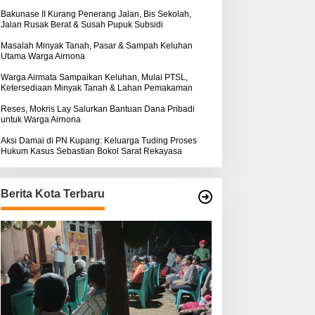
k
ukum Kasus Sebastian
Baik, Dua pihak Saling
:
Bakunase II Kurang Penerang Jalan, Bis Sekolah,
Jalan Rusak Berat & Susah Pupuk Subsidi
okol Sarat Rekayasa
Lapor
Masalah Minyak Tanah, Pasar & Sampah Keluhan
Utama Warga Airnona
Warga Airmata Sampaikan Keluhan, Mulai PTSL,
Ketersediaan Minyak Tanah & Lahan Pemakaman
Reses, Mokris Lay Salurkan Bantuan Dana Pribadi
untuk Warga Airnona
Aksi Damai di PN Kupang: Keluarga Tuding Proses
Hukum Kasus Sebastian Bokol Sarat Rekayasa
Berita Kota Terbaru