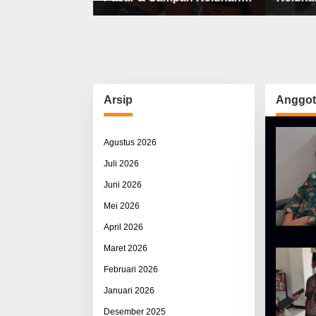
an Rusak Berat
Utama Warga Airnona
Keters
uk Subsidi
& Lah
Arsip
Anggo
Agustus 2026
Juli 2026
Juni 2026
Mei 2026
April 2026
Maret 2026
Februari 2026
Januari 2026
Desember 2025