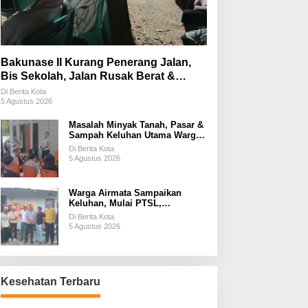
Bakunase II Kurang Penerang Jalan,
Bis Sekolah, Jalan Rusak Berat &
Susah Pupuk Subsidi
Di Berita Kota
5 Agustus 2026
Masalah Minyak Tanah, Pasar &
Sampah Keluhan Utama Warga
Airnona
Di Berita Kota
5 Agustus 2026
Warga Airmata Sampaikan
Keluhan, Mulai PTSL,
Ketersediaan Minyak Tanah &
Di Berita Kota
Lahan Pemakaman
5 Agustus 2026
Kesehatan Terbaru