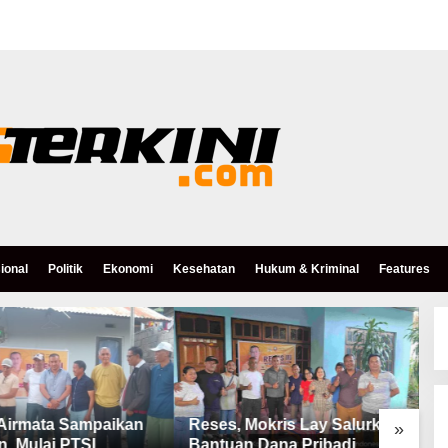
ional
Politik
Ekonomi
Kesehatan
Hukum & Kriminal
Features
Airmata Sampaikan
Reses, Mokris Lay Salurkan
A
»
n, Mulai PTSL,
Bantuan Dana Pribadi
K