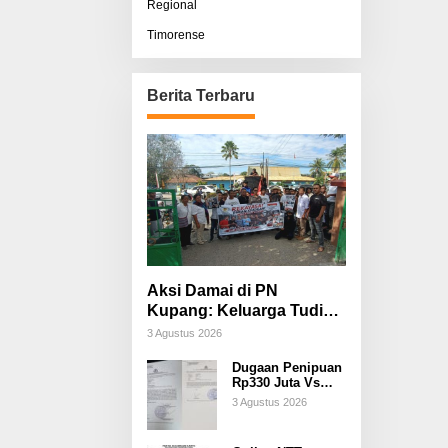
Regional
Timorense
Berita Terbaru
Aksi Damai di PN
Kupang: Keluarga Tuding
Proses Hukum Kasus
3 Agustus 2026
Sebastian Bokol Sarat
Dugaan Penipuan
Rekayasa
Rp330 Juta Vs
Pencemaran
3 Agustus 2026
Nama Baik, Dua
pihak Saling
Lapor