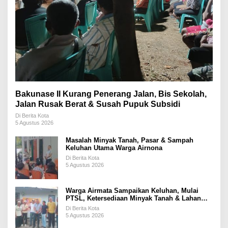
Bakunase II Kurang Penerang Jalan, Bis Sekolah,
Jalan Rusak Berat & Susah Pupuk Subsidi
Di Berita Kota
5 Agustus 2026
Masalah Minyak Tanah, Pasar & Sampah
Keluhan Utama Warga Airnona
Di Berita Kota
5 Agustus 2026
Warga Airmata Sampaikan Keluhan, Mulai
PTSL, Ketersediaan Minyak Tanah & Lahan
Pemakaman
Di Berita Kota
5 Agustus 2026