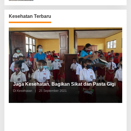
Kesehatan Terbaru
P
a
Jaga Kesehatan, Bagikan Sikat dan Pasta Gigi
A
Di Kesehatan
|
25 September 2021
Di