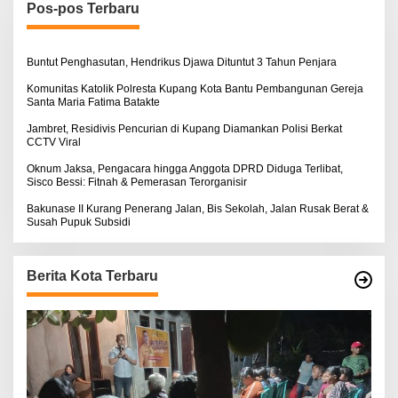
I
n
Pos-pos Terbaru
N
t
O
u
S
k
E
:
Buntut Penghasutan, Hendrikus Djawa Dituntut 3 Tahun Penjara
Komunitas Katolik Polresta Kupang Kota Bantu Pembangunan Gereja
Santa Maria Fatima Batakte
Jambret, Residivis Pencurian di Kupang Diamankan Polisi Berkat
CCTV Viral
Oknum Jaksa, Pengacara hingga Anggota DPRD Diduga Terlibat,
Sisco Bessi: Fitnah & Pemerasan Terorganisir
Bakunase II Kurang Penerang Jalan, Bis Sekolah, Jalan Rusak Berat &
Susah Pupuk Subsidi
Berita Kota Terbaru